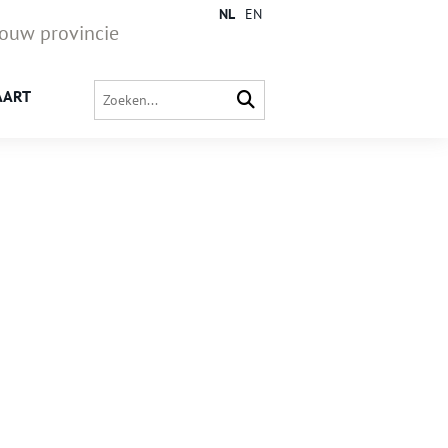
NL
EN
jouw provincie
AART