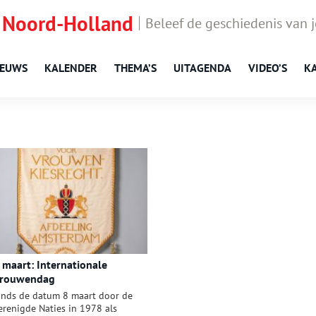
 Noord-Holland
Beleef de geschiedenis van 
IEUWS
KALENDER
THEMA’S
UITAGENDA
VIDEO’S
K
 maart: Internationale
rouwendag
inds de datum 8 maart door de
erenigde Naties in 1978 als