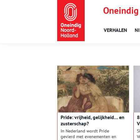
Oneindig
VERHALEN
N
Pride: vrijheid, gelijkheid… en
8
zusterschap?
V
In Nederland wordt Pride
S
gevierd met evenementen en
V