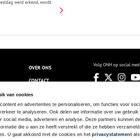
eestdag werd erkend, wordt
eze dag ook in Nederland door
eel vrouwengroepen gevierd.
Volg ONH op social med
OVER ONS
CONTACT
NIEUWSBRIEF
ik van cookies
ontent en advertenties te personaliseren, om functies voor soci
DISCLAIMER
erkeer te analyseren. Ook delen we informatie over uw gebruik
PRIVACY
or social media, adverteren en analyse. Deze partners kunnen 
ormatie die u aan ze heeft verstrekt of die ze hebben verzameld
TOEGANKELIJKHEID
es. U gaat akkoord met de cookies en het
privacystatement
als