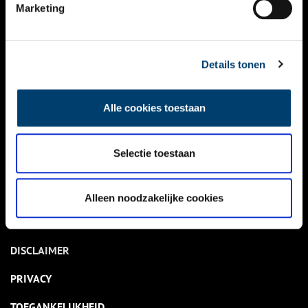
NIEUWS
Marketing
KALENDER
THEMA’S
Details tonen
ACTIVITEITEN
Alle cookies toestaan
VIDEO’S
Selectie toestaan
OVER ONS
CONTACT
Alleen noodzakelijke cookies
NIEUWSBRIEF
DISCLAIMER
PRIVACY
TOEGANKELIJKHEID