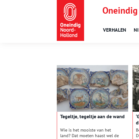
Oneindig
VERHALEN
N
Tegeltje, tegeltje aan de wand
‘
d
Wie is het mooiste van het
B
land? Dat moeten haast wel de
D