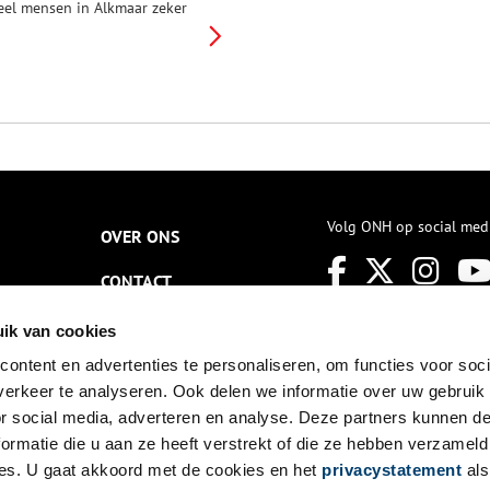
eel mensen in Alkmaar zeker
ekend met het warenhuis dat
e tand des tijds wél heeft
oorstaan: de HEMA. Oftewel de
Hollandsche Eenheidsprijzen
aatschappij Amsterdam’.
olgens de website van de
EMA was de winkelformule
anaf het begin bedoeld voor
e ‘gewone man’. Het bedrijf
erd opgericht door
irectieleden van de Bijenkorf
Volg ONH op social med
OVER ONS
et de succesvolle Woolworth-
inkels in Amerika als
CONTACT
oorbeeld. Hoewel de eerste
EMA al in 1926 in Amsterdam
pende, duurde het nog tot
NIEUWSBRIEF
ik van cookies
959 voordat Alkmaar een
estiging kreeg. Dit had er
ontent en advertenties te personaliseren, om functies voor soci
DISCLAIMER
oornamelijk mee te maken dat
erkeer te analyseren. Ook delen we informatie over uw gebruik
lkmaar als een te kleine stad
PRIVACY
or social media, adverteren en analyse. Deze partners kunnen 
oor een vestiging werd gezien.
ormatie die u aan ze heeft verstrekt of die ze hebben verzameld
TOEGANKELIJKHEID
es. U gaat akkoord met de cookies en het
privacystatement
als