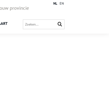
NL
EN
jouw provincie
AART