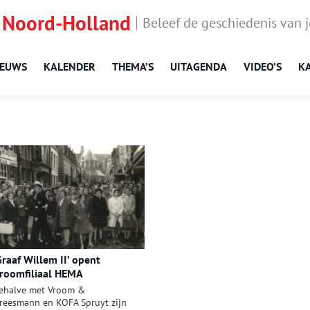
 Noord-Holland
Beleef de geschiedenis van 
IEUWS
KALENDER
THEMA’S
UITAGENDA
VIDEO’S
K
Graaf Willem II’ opent
roomfiliaal HEMA
ehalve met Vroom &
reesmann en KOFA Spruyt zijn