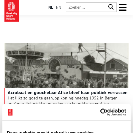
NL
EN
Acrobaat en goochelaar Alice bleef haar publiek verrassen
Het lijkt zo goed te gaan, op koninginnedag 1952 in Bergen
op Zoom. Het middagoptreden van koorddanseres Alice
Williams verloopt vlekkeloos en ook ‘s avonds gaat alles
aanvankelijk goed. Tot de slotact, waarbij de twintigjarige
acrobate op een fietsje over het twaalf meter hoge koord rijdt,
terwijl haar partner daaronder in een kleine trapeze hangt. Ze
zijn nog maar anderhalve meter op weg als Alice haar
Deze website maakt gebruik van cookies