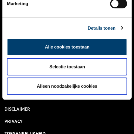
NIEUWS
Marketing
KALENDER
THEMA’S
Details tonen
ACTIVITEITEN
Alle cookies toestaan
VIDEO’S
Selectie toestaan
OVER ONS
CONTACT
Alleen noodzakelijke cookies
NIEUWSBRIEF
DISCLAIMER
PRIVACY
TOEGANKELIJKHEID