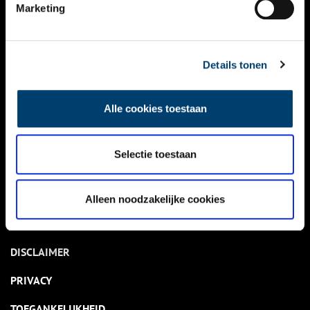
NIEUWS
Marketing
KALENDER
THEMA’S
Details tonen
ACTIVITEITEN
Alle cookies toestaan
VIDEO’S
Selectie toestaan
OVER ONS
CONTACT
Alleen noodzakelijke cookies
NIEUWSBRIEF
DISCLAIMER
PRIVACY
TOEGANKELIJKHEID