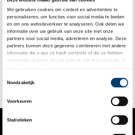
We gebruiken cookies om content en advertenties te
personaliseren, om functies voor social media te bieden
en om ons websiteverkeer te analyseren. Ook delen we
informatie over uw gebruik van onze site met onze
partners voor social media, adverteren en analyse. Deze
partners kunnen deze gegevens combineren met andere
Nieuw plan voor herstel schade aan Fort bij Velsen
informatie die u aan ze heeft verstrekt of die ze hebben
Ruim twee jaar nadat graafmachines in de laatste week van
verzameld op basis van uw gebruik van hun services. U
2021 een deel van een aarden wal van Fort bij Velsen
gaat akkoord met de cookies en het
privacystatement
afgroeven, is een vergunning voor het herstel aangevraagd.
Het fort is onderdeel van Unesco Werelderfgoed De Stelling
als u onze website blijft gebruiken.
Toestemmingsselectie
1 min
van Amsterdam, een rond 1900 aangelegde fortencirkel rond
Noodzakelijk
de hoofdstad. Het resterende deel van het fort is ook
aangemerkt als rijksmonument.
Voorkeuren
Statistieken
VERHALEN