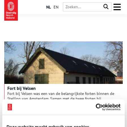
NL
EN
Fort bij Velsen
Fort bij Velsen was een van de belangrijkste forten binnen de
Stelling van Amsterdam. Samen met de twee forten bij
Zuidwijkermeer en IJmuiden moest Fort bij Velsen het
Noordzeekanaal verdedigen, de grootste kwetsbare plek
binnen de Stelling.
Deze website maakt gebruik van cookies