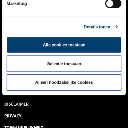
NIEUWS
Marketing
KALENDER
THEMA’S
Details tonen
ACTIVITEITEN
Alle cookies toestaan
VIDEO’S
Selectie toestaan
OVER ONS
CONTACT
Alleen noodzakelijke cookies
NIEUWSBRIEF
DISCLAIMER
PRIVACY
TOEGANKELIJKHEID