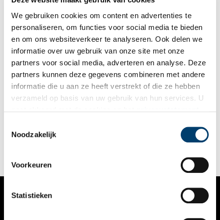
We gebruiken cookies om content en advertenties te
personaliseren, om functies voor social media te bieden
en om ons websiteverkeer te analyseren. Ook delen we
informatie over uw gebruik van onze site met onze
partners voor social media, adverteren en analyse. Deze
partners kunnen deze gegevens combineren met andere
De oudst bekende fluit van Nederland
informatie die u aan ze heeft verstrekt of die ze hebben
Vandaag presenteert de Rijksdienst voor het Cultureel Erfgoed
verzameld op basis van uw gebruik van hun services. U
(RCE) een zeer bijzondere vondst in het auditorium van het
gaat akkoord met de cookies en het
privacystatement
Rijksmuseum Amsterdam. Het gaat om een houten dwarsfluit
uit de vroege zestiende eeuw. Daarmee is het de oudst
als u onze website blijft gebruiken.
Toestemmingsselectie
bekende fluit van Nederland.
Noodzakelijk
Voorkeuren
Statistieken
VERHALEN