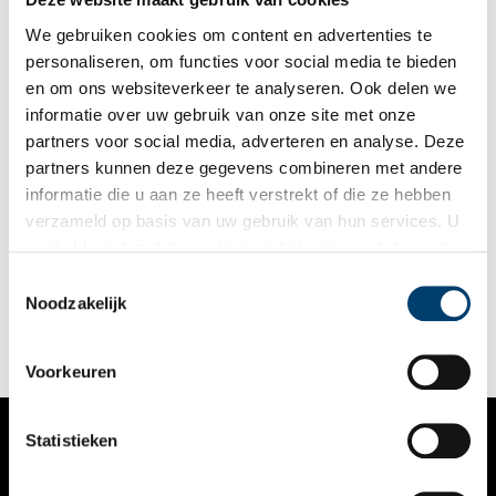
We gebruiken cookies om content en advertenties te
personaliseren, om functies voor social media te bieden
en om ons websiteverkeer te analyseren. Ook delen we
informatie over uw gebruik van onze site met onze
partners voor social media, adverteren en analyse. Deze
partners kunnen deze gegevens combineren met andere
Van Tijen: pionier van de sociale woningbouw
informatie die u aan ze heeft verstrekt of die ze hebben
Nadat bekendgemaakt werd dat woningcorporatie Stadgenoot
verzameld op basis van uw gebruik van hun services. U
de karakteristieke Van Tijen-flats aan de Amsterdamse
gaat akkoord met de cookies en het
privacystatement
Nolensstraat gaat slopen, roerden voor- en tegenstanders zich.
Maar wie was Van Tijen eigenlijk? En wat maakt zijn woningen
als u onze website blijft gebruiken.
Toestemmingsselectie
zo bijzonder?
Noodzakelijk
Voorkeuren
Statistieken
VERHALEN