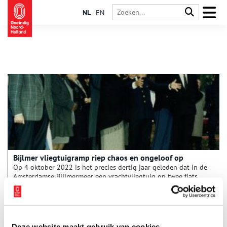
NL
EN
Bijlmer vliegtuigramp riep chaos en ongeloof op
Op 4 oktober 2022 is het precies dertig jaar geleden dat in de
Amsterdamse Bijlmermeer een vrachtvliegtuig op twee flats
neerstortte. Twee exposities van het Amsterdam Museum en
Imagine IC blikken daarop terug.
Deze website maakt gebruik van cookies