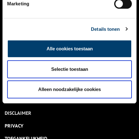
NIEUWS
Marketing
KALENDER
THEMA’S
Details tonen
ACTIVITEITEN
Alle cookies toestaan
VIDEO’S
Selectie toestaan
OVER ONS
CONTACT
Alleen noodzakelijke cookies
NIEUWSBRIEF
DISCLAIMER
PRIVACY
TOEGANKELIJKHEID