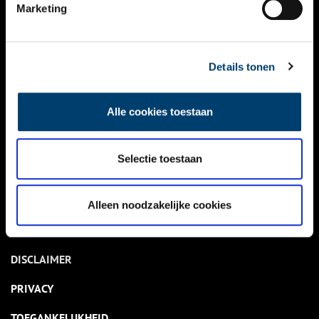
NIEUWS
Marketing
KALENDER
THEMA’S
Details tonen
ACTIVITEITEN
Alle cookies toestaan
VIDEO’S
Selectie toestaan
OVER ONS
CONTACT
Alleen noodzakelijke cookies
NIEUWSBRIEF
DISCLAIMER
PRIVACY
TOEGANKELIJKHEID