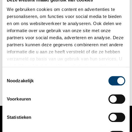
We gebruiken cookies om content en advertenties te
personaliseren, om functies voor social media te bieden
en om ons websiteverkeer te analyseren. Ook delen we
informatie over uw gebruik van onze site met onze
partners voor social media, adverteren en analyse. Deze
partners kunnen deze gegevens combineren met andere
Forbo Flooring: Schotse uitvinding wordt door ‘de Lum’
informatie die u aan ze heeft verstrekt of die ze hebben
geperfectioneerd
verzameld op basis van uw gebruik van hun services. U
Aan het eind van de negentiende eeuw loopt de vraag naar
gaat akkoord met de cookies en het
privacystatement
lijnolie en zeildoek sterk terug. De opmars van petroleum als
als u onze website blijft gebruiken.
brandstof en de opkomst van stoomschepen vormen een
Toestemmingsselectie
gevaar voor het voortbestaan van de rolrederij voor zeildoek
Noodzakelijk
en de lijnoliemolen van de familie Kaars Sijpestein. Een
Schotse uitvinding betekent echter de redding voor de
familieonderneming. Honderdzestien jaar later verlaten nog
Voorkeuren
dagelijks enorme rollen linoleum de Forbo Flooring fabriek in
Assendelft.
Statistieken
VERHALEN