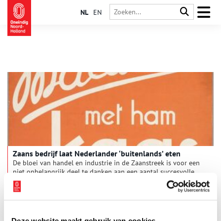
NL
EN
Zaans bedrijf laat Nederlander ‘buitenlands’ eten
De bloei van handel en industrie in de Zaanstreek is voor een
niet onbelangrijk deel te danken aan een aantal succesvolle
doopsgezinde koop- en ambachtsfamilies. Het bekende
ondernemersgeslacht Honig was één van hen. De familie was
op meerdere fronten actief, maar is vooral bekend geworden
van het gelijknamige voedingsmiddelenbedrijf.
Deze website maakt gebruik van cookies