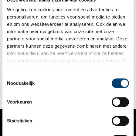
We gebruiken cookies om content en advertenties te
personaliseren, om functies voor social media te bieden
en om ons websiteverkeer te analyseren. Ook delen we
informatie over uw gebruik van onze site met onze
partners voor social media, adverteren en analyse. Deze
partners kunnen deze gegevens combineren met andere
Expositie EverGlaze door Roos op ten Berg
informatie die u aan ze heeft verstrekt of die ze hebben
Een vernieuwende porseleintentoonstelling opent deze maand
verzameld op basis van uw gebruik van hun services. U
in Museum Weesp: EverGlaze. Het betekent het museale
gaat akkoord met de cookies en het
privacystatement
debuut van de jonge en talentvolle maker Roos op ten Berg
(1999) en toont haar heel eigen en gedurfde bewerking van
als u onze website blijft gebruiken.
Toestemmingsselectie
2 min
het eeuwenoude kwetsbare materiaal porselein, namelijk met
Noodzakelijk
een zandstraalmachine.
Voorkeuren
Statistieken
VERHALEN