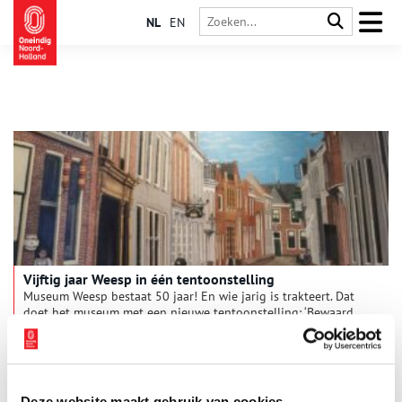
NL
EN
Vijftig jaar Weesp in één tentoonstelling
Museum Weesp bestaat 50 jaar! En wie jarig is trakteert. Dat
doet het museum met een nieuwe tentoonstelling: ‘Bewaard
voor de stad’, die een overzicht geeft van vijftig jaar
schenkingen. De voorwerpen vertellen niet alleen een verhaal
over het museum, maar ook over de stad en haar inwoners.
Want Weesp is zoveel meer dan alleen porselein en cacao.
Deze website maakt gebruik van cookies