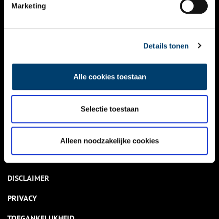
NIEUWS
Marketing
KALENDER
THEMA’S
Details tonen
ACTIVITEITEN
Alle cookies toestaan
VIDEO’S
Selectie toestaan
OVER ONS
CONTACT
Alleen noodzakelijke cookies
NIEUWSBRIEF
DISCLAIMER
PRIVACY
TOEGANKELIJKHEID