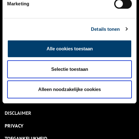
NIEUWS
Marketing
KALENDER
THEMA’S
Details tonen
ACTIVITEITEN
Alle cookies toestaan
VIDEO’S
Selectie toestaan
OVER ONS
CONTACT
Alleen noodzakelijke cookies
NIEUWSBRIEF
DISCLAIMER
PRIVACY
TOEGANKELIJKHEID