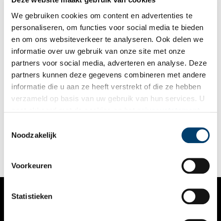
te begrijpen?
We gebruiken cookies om content en advertenties te
personaliseren, om functies voor social media te bieden
en om ons websiteverkeer te analyseren. Ook delen we
informatie over uw gebruik van onze site met onze
partners voor social media, adverteren en analyse. Deze
partners kunnen deze gegevens combineren met andere
Dirk en Hildegard: de oudste afgebeelde Hollanders
informatie die u aan ze heeft verstrekt of die ze hebben
Het Evangeliarium van Egmond is een perkamenten boek uit
verzameld op basis van uw gebruik van hun services. U
de 9e eeuw. Het is beroemd omdat je er een afbeelding in
gaat akkoord met de cookies en het
privacystatement
vindt van graaf Dirk en gravin Hildegard van ‘Holland’. Zij
lieten die afbeelding er rond het jaar 975 in zetten. Meer dan
als u onze website blijft gebruiken.
Toestemmingsselectie
1000 jaar later zijn Dirk en Hildegard de oudste Nederlanders
Noodzakelijk
van wie een afbeelding bestaat.
Voorkeuren
Statistieken
VERHALEN