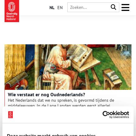
NL
EN
Wie verstaat er nog Oudnederlands?
Het Nederlands dat we nu spreken, is gevormd tijdens de
middeleeuwen. In de Lage Landen werden eerst allerlei
verschillende dialecten gesproken, maar vanaf het jaar 1000
raakte het Oudnederlands langzaam dominant. Vanaf dat
moment komen we ook steeds meer geschreven bronnen
tegen in deze voorloper van onze taal. Maar hoe zag het
Oudnederlands er eigenlijk uit? En is het voor ons nog steeds
Deze website maakt gebruik van cookies