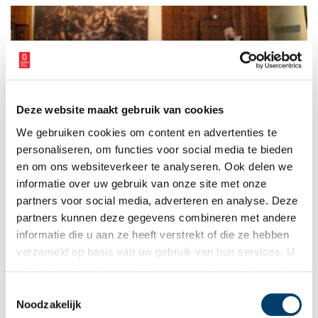
Deze website maakt gebruik van cookies
Samen voor erfgoed: Inspiratiebijeenkomst voor
We gebruiken cookies om content en advertenties te
gemeenten en vrijwilligers
personaliseren, om functies voor social media te bieden
Samen voor Erfgoed is een inspiratiemiddag over de kracht en
potentie van de samenwerking tussen erfgoedvrijwilligers en
en om ons websiteverkeer te analyseren. Ook delen we
gemeenten. Er valt nog veel te winnen bij de inzet van
informatie over uw gebruik van onze site met onze
vrijwilligers door gemeenten. En ook vrijwilligers kunnen veel
2 min
partners voor social media, adverteren en analyse. Deze
meer halen uit de samenwerking met gemeenten dan tot
dusver vaak gebeurt. Het Steunpunt Cultureel Erfgoed Noord-
partners kunnen deze gegevens combineren met andere
Holland organiseert deze inspiratiemiddag om gemeenten en
informatie die u aan ze heeft verstrekt of die ze hebben
vrijwilligers samen te brengen rondom een inspirerend
verzameld op basis van uw gebruik van hun services. U
programma.
gaat akkoord met de cookies en het
privacystatement
als u onze website blijft gebruiken.
Toestemmingsselectie
Noodzakelijk