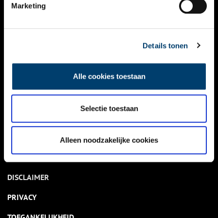
NIEUWS
Marketing
KALENDER
THEMA’S
Details tonen
ACTIVITEITEN
Alle cookies toestaan
VIDEO’S
Selectie toestaan
OVER ONS
CONTACT
Alleen noodzakelijke cookies
NIEUWSBRIEF
DISCLAIMER
PRIVACY
TOEGANKELIJKHEID