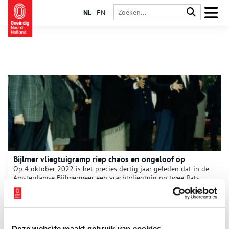
NL
EN
Bijlmer vliegtuigramp riep chaos en ongeloof op
Op 4 oktober 2022 is het precies dertig jaar geleden dat in de
Amsterdamse Bijlmermeer een vrachtvliegtuig op twee flats
neerstortte. Twee exposities van het Amsterdam Museum en
Imagine IC blikken daarop terug.
Deze website maakt gebruik van cookies