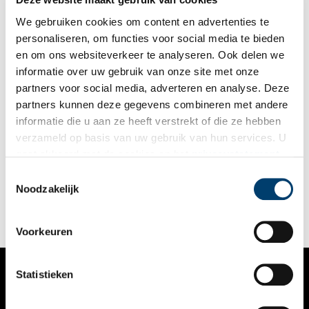
We gebruiken cookies om content en advertenties te
personaliseren, om functies voor social media te bieden
en om ons websiteverkeer te analyseren. Ook delen we
informatie over uw gebruik van onze site met onze
partners voor social media, adverteren en analyse. Deze
partners kunnen deze gegevens combineren met andere
Bijlmerramp: tragische gebeurtenis of complot?
informatie die u aan ze heeft verstrekt of die ze hebben
Om 18.35 uur meldt de luchtverkeersleiding in de
verzameld op basis van uw gebruik van hun services. U
verkeerstoren van Schiphol: ‘het is gebeurd’. Op dat moment
gaat akkoord met de cookies en het
privacystatement
stijgen er dikke rookwolken op boven Amsterdam. De
rookpluimen werpen een dreigende schaduw over 4 oktober
als u onze website blijft gebruiken.
Toestemmingsselectie
1992, dag van de Bijlmerramp.
Noodzakelijk
Voorkeuren
Statistieken
VERHALEN