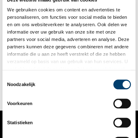
conferentieoord en hotel.
We gebruiken cookies om content en advertenties te
personaliseren, om functies voor social media te bieden
en om ons websiteverkeer te analyseren. Ook delen we
informatie over uw gebruik van onze site met onze
partners voor social media, adverteren en analyse. Deze
partners kunnen deze gegevens combineren met andere
Landgoed Duin en Kruidberg
informatie die u aan ze heeft verstrekt of die ze hebben
Het landgoed Duin en Kruidberg, dat beheerd wordt door
verzameld op basis van uw gebruik van hun services. U
Natuurmonumenten, kent een geschiedenis van splitsing en
gaat akkoord met de cookies en het
privacystatement
samenvoeging. De dubbele naam dateert van het begin van de
twintigste eeuw en is een combinatie van namen van de oude
als u onze website blijft gebruiken.
Toestemmingsselectie
hofsteden Duin en Berg en De Kruidberg.
Noodzakelijk
Voorkeuren
Statistieken
VERHALEN