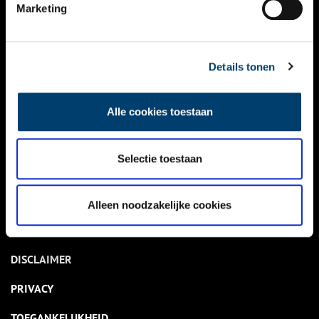
NIEUWS
Marketing
KALENDER
THEMA’S
Details tonen
ACTIVITEITEN
Alle cookies toestaan
VIDEO’S
Selectie toestaan
OVER ONS
CONTACT
Alleen noodzakelijke cookies
NIEUWSBRIEF
DISCLAIMER
PRIVACY
TOEGANKELIJKHEID