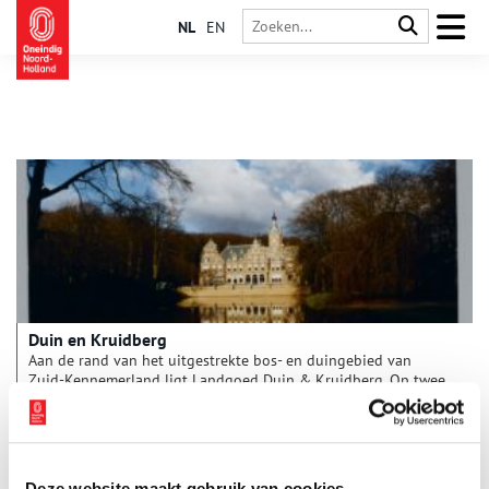
NL
EN
Duin en Kruidberg
Aan de rand van het uitgestrekte bos- en duingebied van
Zuid-Kennemerland ligt Landgoed Duin & Kruidberg. Op twee
samenvoegde zeventiende-eeuwse buitenplaatsen werd in
1907-1909 een groot nieuw landhuis in Hollandse
neorenaissancestijl gebouwd. De tuin werd ingericht met een
geometrisch deel bij het huis en landschappelijk park.
Tegenwoordig is Duin en Kruidberg in gebruikt als luxe
Deze website maakt gebruik van cookies