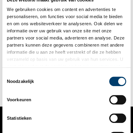
We gebruiken cookies om content en advertenties te
personaliseren, om functies voor social media te bieden
en om ons websiteverkeer te analyseren. Ook delen we
informatie over uw gebruik van onze site met onze
partners voor social media, adverteren en analyse. Deze
partners kunnen deze gegevens combineren met andere
Amsterdam bouwt tot pal aan de provinciegrens
informatie die u aan ze heeft verstrekt of die ze hebben
Waar ooit het Bijlmermeer klotste is een complete stad
verzameld op basis van uw gebruik van hun services. U
verrezen: Amsterdam-Zuidoost. Pal aan de provinciegrens. Het
gaat akkoord met de cookies en het
privacystatement
Jan Schaeferpad hier herinnert aan een actievoerder die het tot
staatssecretaris stadsvernieuwing schopte.
als u onze website blijft gebruiken.
Toestemmingsselectie
Noodzakelijk
Voorkeuren
Statistieken
VERHALEN