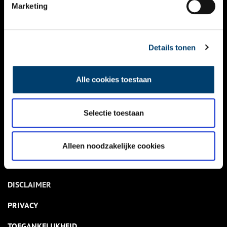
NIEUWS
Marketing
KALENDER
THEMA’S
Details tonen
ACTIVITEITEN
Alle cookies toestaan
VIDEO’S
Selectie toestaan
OVER ONS
CONTACT
Alleen noodzakelijke cookies
NIEUWSBRIEF
DISCLAIMER
PRIVACY
TOEGANKELIJKHEID