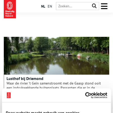
NL
EN
Lusthof bij Driemond
Waar de rivier ’t Gein samenstroomt met de Gaasp stond ooit
een indrukwekkende buitenplaats. Passanten die er in de
trekschuit langs voeren vergaapten zich, zoveel pracht en praal
zag je daar. In Driemond.
Deze website maakt gebruik van cookies