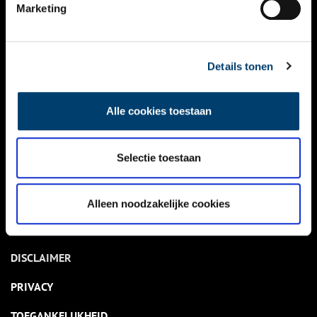
NIEUWS
Marketing
KALENDER
THEMA’S
Details tonen
ACTIVITEITEN
Alle cookies toestaan
VIDEO’S
Selectie toestaan
OVER ONS
CONTACT
Alleen noodzakelijke cookies
NIEUWSBRIEF
DISCLAIMER
PRIVACY
TOEGANKELIJKHEID