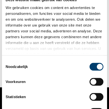
invasievloot naar huis.
We gebruiken cookies om content en advertenties te
personaliseren, om functies voor social media te bieden
en om ons websiteverkeer te analyseren. Ook delen we
informatie over uw gebruik van onze site met onze
partners voor social media, adverteren en analyse. Deze
partners kunnen deze gegevens combineren met andere
Buiten Beeld: 100 jaar reddingsacties op zee in foto’s
informatie die u aan ze heeft verstrekt of die ze hebben
gevat
verzameld op basis van uw gebruik van hun services. U
Tegen de reling klemgezet door een bemanningslid
gaat akkoord met de cookies en het
privacystatement
fotografeerde hij, ondertussen overspoeld door buiswater. Zijn
als u onze website blijft gebruiken.
Rollei’s hingen daarbij altijd onder zijn jas. Zodra de
Toestemmingsselectie
gelegenheid gunstig was, knipte hij tussen de jasslippen door
Noodzakelijk
af, in de hoop dat de belichting goed was. In zijn jonge jaren
kroop hij zo nodig tussen de benen van de redders om onder
hun wijde oliejassen een filmpje te verwisselen, maar helaas
Voorkeuren
gingen redders op een gegeven moment over op het dragen
van overalls. Weg schuilplek.
Statistieken
VERHALEN