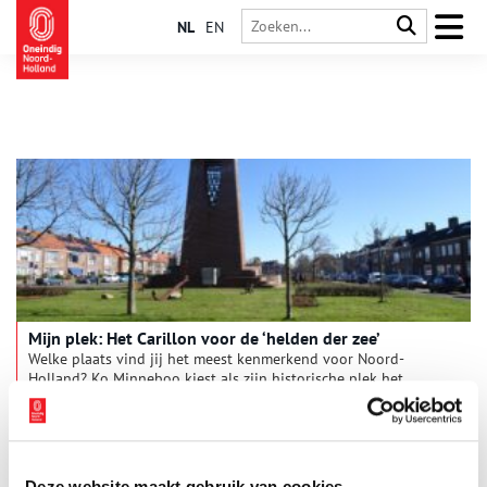
NL
EN
Mijn plek: Het Carillon voor de ‘helden der zee’
Welke plaats vind jij het meest kenmerkend voor Noord-
Holland? Ko Minneboo kiest als zijn historische plek het
‘Carillon’. ‘Zo noemen wij in Den Helder het monument op het
Helden der Zeeplein’. Geen zeehelden als De Ruyter, maar
mannen die in vliegende storm naar schepen in nood voeren.
Zoals Dorus Rijkers. Zijn dood gaf de aanzet tot dit ‘Carillon’.
En Michiel de Ruyter? Die joeg bij Kijkduin een grote
Deze website maakt gebruik van cookies