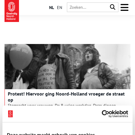
NL
EN
Protest! Hiervoor ging Noord-Holland vroeger de straat
op
Stemrecht voor vrouwen. De 8-urige werkdag. Deze dingen
werden mede mogelijk gemaakt doordat grote groepen
mensen op de been kwamen. Sommige protesten veranderden
de wereld, anderen haalden maar een klein beetje uit. Toch
mogen we in Nederland gelukkig allemaal gebruik maken van
ons demonstratierecht.
Deze website maakt gebruik van cookies