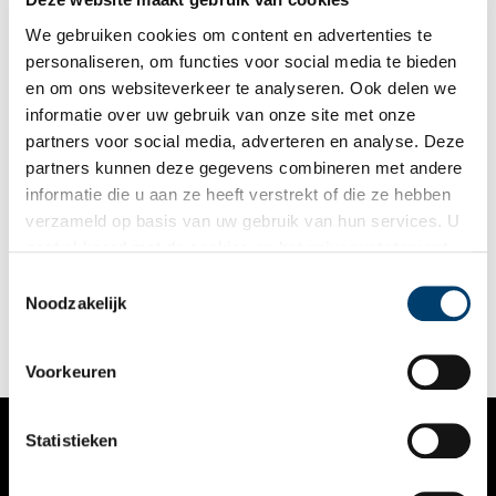
We gebruiken cookies om content en advertenties te
personaliseren, om functies voor social media te bieden
en om ons websiteverkeer te analyseren. Ook delen we
informatie over uw gebruik van onze site met onze
partners voor social media, adverteren en analyse. Deze
partners kunnen deze gegevens combineren met andere
Dolle mina Wilhelmina Drucker
informatie die u aan ze heeft verstrekt of die ze hebben
Bij de uitdrukking ‘dolle mina’ denk je misschien aan de
verzameld op basis van uw gebruik van hun services. U
naoorlogse feministische golf en de actiegroep ‘Dolle Mina’ uit
gaat akkoord met de cookies en het
privacystatement
de jaren zeventig, aan het verbranden van een korset of aan de
leus ‘Baas in eigen buik’. Een dolle mina is een actief strijdster
als u onze website blijft gebruiken.
Toestemmingsselectie
voor de vrouwenemancipatie en wordt in het collectieve
Noodzakelijk
geheugen vaak gestereotypeerd als een jonge vrouw met veel
durf die in een Bloomer-kostuum (een rokje en wijde broek)
ludieke acties uitvoert voor gelijke betaling, abortus, de pil en
crèches. Maar de naam ‘Dolle Mina’ is niet een bedenksel van
Voorkeuren
de actiegroep zelf. De naam gaat veel verder terug dan 1970.
Statistieken
VERHALEN