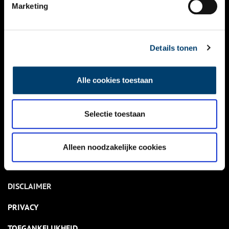
NIEUWS
Marketing
KALENDER
THEMA’S
Details tonen
ACTIVITEITEN
Alle cookies toestaan
VIDEO’S
Selectie toestaan
OVER ONS
CONTACT
Alleen noodzakelijke cookies
NIEUWSBRIEF
DISCLAIMER
PRIVACY
TOEGANKELIJKHEID