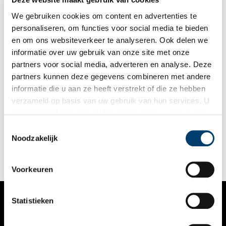
We gebruiken cookies om content en advertenties te
personaliseren, om functies voor social media te bieden
en om ons websiteverkeer te analyseren. Ook delen we
informatie over uw gebruik van onze site met onze
partners voor social media, adverteren en analyse. Deze
partners kunnen deze gegevens combineren met andere
Oude Begraafplaats Naarden zit vol leven
informatie die u aan ze heeft verstrekt of die ze hebben
In de dood is iedereen gelijk. Op de Oude Begraafplaats van
verzameld op basis van uw gebruik van hun services. U
Naarden liggen burgemeesters, muzikanten en erfgooiers dan
gaat akkoord met de cookies en het
privacystatement
ook dwars door elkaar heen. De grafmonumenten lopen uiteen
van vorstelijke familiekapellen tot simpele houten bordjes.
als u onze website blijft gebruiken.
Toestemmingsselectie
Deze groene omgeving is niet alleen een laatste rustplaats,
Noodzakelijk
maar ook een plek van stilte en inkeer voor de inwoners van
Naarden en Bussum.
Voorkeuren
Statistieken
VERHALEN