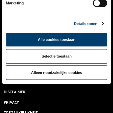
NIEUWS
Marketing
KALENDER
THEMA’S
Details tonen
ACTIVITEITEN
Alle cookies toestaan
VIDEO’S
Selectie toestaan
OVER ONS
CONTACT
Alleen noodzakelijke cookies
NIEUWSBRIEF
DISCLAIMER
PRIVACY
TOEGANKELIJKHEID