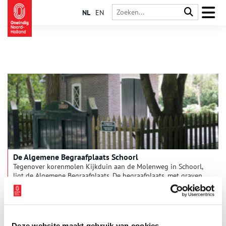
NL
EN
De Algemene Begraafplaats Schoorl
Tegenover korenmolen Kijkduin aan de Molenweg in Schoorl,
ligt de Algemene Begraafplaats. De begraafplaats, met graven
die teruggaan tot de negentiende eeuw, is een kleine oase van
het rust in het dorp. Een aantal monumenten geven de
begraafplaats een bijzondere status.
Deze website maakt gebruik van cookies