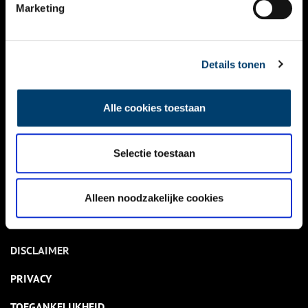
NIEUWS
Marketing
KALENDER
THEMA’S
Details tonen
ACTIVITEITEN
Alle cookies toestaan
VIDEO’S
Selectie toestaan
OVER ONS
CONTACT
Alleen noodzakelijke cookies
NIEUWSBRIEF
DISCLAIMER
PRIVACY
TOEGANKELIJKHEID