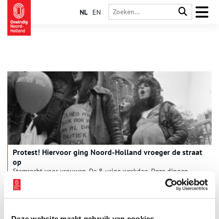
NL
EN
Protest! Hiervoor ging Noord-Holland vroeger de straat
op
Stemrecht voor vrouwen. De 8-urige werkdag. Deze dingen
werden mede mogelijk gemaakt doordat grote groepen
mensen op de been kwamen. Sommige protesten veranderden
de wereld, anderen haalden maar een klein beetje uit. Toch
mogen we in Nederland gelukkig allemaal gebruik maken van
ons demonstratierecht.
Deze website maakt gebruik van cookies