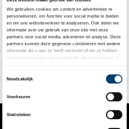
We gebruiken cookies om content en advertenties te
personaliseren, om functies voor social media te bieden
en om ons websiteverkeer te analyseren. Ook delen we
informatie over uw gebruik van onze site met onze
partners voor social media, adverteren en analyse. Deze
partners kunnen deze gegevens combineren met andere
Openhartige verhalen van drie Marokkaanse generaties in
informatie die u aan ze heeft verstrekt of die ze hebben
Alkmaar
verzameld op basis van uw gebruik van hun services. U
Hoe is het de Marokkaanse migranten en hun nakomelingen
gaat akkoord met de cookies en het
privacystatement
vergaan die begin jaren zestig in Alkmaar neerstreken? Joke
als u onze website blijft gebruiken.
Bol was er benieuwd naar en sprak zowel Marokkanen van de
Toestemmingsselectie
eerste, tweede als derde generatie.
Noodzakelijk
Voorkeuren
Statistieken
VERHALEN