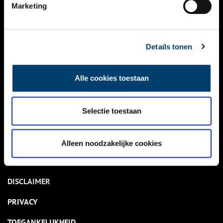
NIEUWS
Marketing
KALENDER
THEMA’S
Details tonen
ACTIVITEITEN
Alle cookies toestaan
VIDEO’S
Selectie toestaan
OVER ONS
CONTACT
Alleen noodzakelijke cookies
NIEUWSBRIEF
DISCLAIMER
PRIVACY
TOEGANKELIJKHEID