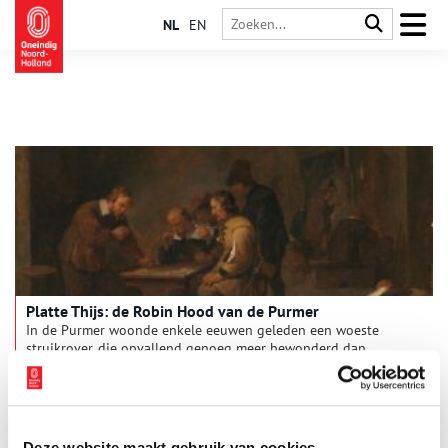
NL
EN
Platte Thijs: de Robin Hood van de Purmer
In de Purmer woonde enkele eeuwen geleden een woeste
struikrover, die opvallend genoeg meer bewonderd dan
gevreesd werd: Platte Thijs. Thijs was namelijk een rover met
een duivelse sluwheid maar het hart op de juiste plaats. Hij
stal van de rijken en gaf aan de armen, als een ware Robin
Hood.
Deze website maakt gebruik van cookies