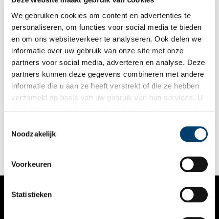
We gebruiken cookies om content en advertenties te
personaliseren, om functies voor social media te bieden
en om ons websiteverkeer te analyseren. Ook delen we
informatie over uw gebruik van onze site met onze
partners voor social media, adverteren en analyse. Deze
partners kunnen deze gegevens combineren met andere
Sjako, de Robin Hood van Amsterdam
informatie die u aan ze heeft verstrekt of die ze hebben
Een van de grootste mythes van Amsterdam gaat over Sjako,
verzameld op basis van uw gebruik van hun services. U
een haast ongrijpbare meesterdief die met zijn ‘zwarte bende’
gaat akkoord met de cookies en het
privacystatement
overal in het land toesloeg. Hij werd in 1690 als Jacob Frederik
Muller in Hamburg geboren en woonde daarna in het
als u onze website blijft gebruiken.
Toestemmingsselectie
zogenaamde Fort van Sjako op de Elandsgracht.
Noodzakelijk
Voorkeuren
Statistieken
VERHALEN