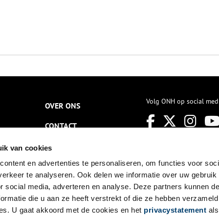
Volg ONH op social med
OVER ONS
CONTACT
NIEUWSBRIEF
ik van cookies
ontent en advertenties te personaliseren, om functies voor soci
DISCLAIMER
erkeer te analyseren. Ook delen we informatie over uw gebruik
PRIVACY
or social media, adverteren en analyse. Deze partners kunnen 
ormatie die u aan ze heeft verstrekt of die ze hebben verzameld
TOEGANKELIJKHEID
es. U gaat akkoord met de cookies en het
privacystatement
als