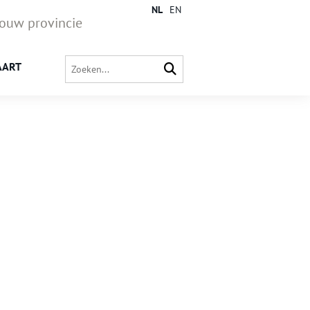
NL
EN
jouw provincie
AART