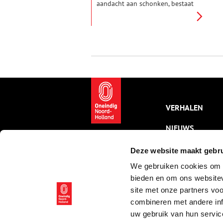
aandacht aan schonken, bestaat
de zomertentoonstelling van
het Rijksmuseum uit Modern
Japans Lak. Te zien zijn zo’n
zeventig vaak schitterend
bewerkte schrijfdozen en
andere opbergdozen van hout,
die met soms tientallen
flinterdunne laagjes lak zijn
versierd. De kunstvorm is
ingebed in een lange traditie,
waarbij kunstenaars uit Oost en
VERHALEN
West zich door elkaars werk
lieten inspireren.
NIEUWS
KALENDER
Deze website maakt gebru
We gebruiken cookies om c
THEMA’S
bieden en om ons websitev
ACTIVITEITEN
site met onze partners vo
combineren met andere inf
VIDEO’S
uw gebruik van hun servic