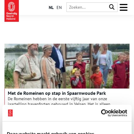
NL
EN
Met de Romeinen op stap in Spaarnwoude Park
De Romeinen hebben in de eerste vijftig jaar van onze
jaartelling havenforten gebouwd in Velsen. Het is alleen
jammer dat daar niets meer aan herinnert, reden voor
Recreatieschap Spaarnwoude om twee Romeinse audiotours
aan te bieden.
Deze website maakt gebruik van cookies