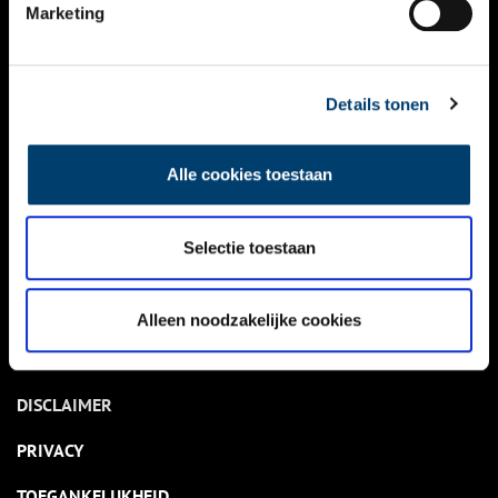
NIEUWS
Marketing
KALENDER
THEMA’S
Details tonen
ACTIVITEITEN
Alle cookies toestaan
VIDEO’S
Selectie toestaan
OVER ONS
CONTACT
Alleen noodzakelijke cookies
NIEUWSBRIEF
DISCLAIMER
PRIVACY
TOEGANKELIJKHEID