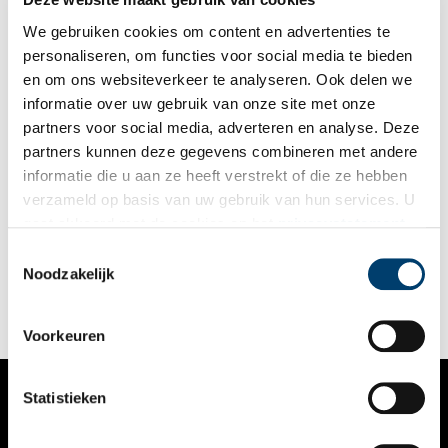
We gebruiken cookies om content en advertenties te
personaliseren, om functies voor social media te bieden
en om ons websiteverkeer te analyseren. Ook delen we
informatie over uw gebruik van onze site met onze
partners voor social media, adverteren en analyse. Deze
partners kunnen deze gegevens combineren met andere
Vuurtoren de Ven: verlichting van de Zuiderzee
informatie die u aan ze heeft verstrekt of die ze hebben
Aan de Oosterdijk ten noorden van Enkhuizen staat een
verzameld op basis van uw gebruik van hun services. U
bijzonder vormgegeven vuurtoren, uitkijkend over het
gaat akkoord met de cookies en het
privacystatement
IJsselmeer. In plaats van een ronde vorm is deze zeventiende-
eeuwse vuurtoren vierkant, wit gepleisterd en uit baksteen
als u onze website blijft gebruiken.
Toestemmingsselectie
opgebouwd. Het is een van de oudste kustlichten die
Noodzakelijk
Nederland rijk is.
Voorkeuren
Statistieken
VERHALEN