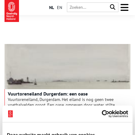
NL
EN
Vuurtoreneiland Durgerdam: een oase
Vuurtoreneiland, Durgerdam. Het eiland is nog geen twee
voetbalvelden groot. Een oase, omgeven door water, stilte,
licht en lucht. Een fort en een kleine vuurtoren zijn de enige
bebouwing op het eiland. Al meer dan driehonderd jaar is het
vuurtorenlicht een baken voor de scheepvaart.
Deze website maakt gebruik van cookies