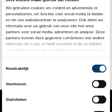
We gebruiken cookies om content en advertenties te
personaliseren, om functies voor social media te bieden
en om ons websiteverkeer te analyseren. Ook delen we
informatie over uw gebruik van onze site met onze
partners voor social media, adverteren en analyse. Deze
partners kunnen deze gegevens combineren met andere
Historische Vuurlijn gaat schuil achter nieuwbouw
informatie die u aan ze heeft verstrekt of die ze hebben
Weggemoffeld achter nieuwbouw aan de provinciale weg in
verzameld op basis van uw gebruik van hun services. U
Uithoorn dommelt een schamel dijkweggetje. Je zou niet
gaat akkoord met de cookies en het
privacystatement
zeggen dat dit de voorloper van de provinciale weg N201 was.
En dat dit de zuidelijke flank vormde van de Stelling van
als u onze website blijft gebruiken.
Toestemmingsselectie
Amsterdam. Op zoek naar verblekende sporen van vroeger.
Noodzakelijk
Voorkeuren
Statistieken
VERHALEN