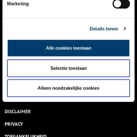
NIEUWS
Marketing
KALENDER
THEMA’S
Details tonen
ACTIVITEITEN
Alle cookies toestaan
VIDEO’S
Selectie toestaan
OVER ONS
CONTACT
Alleen noodzakelijke cookies
NIEUWSBRIEF
DISCLAIMER
PRIVACY
TOEGANKELIJKHEID