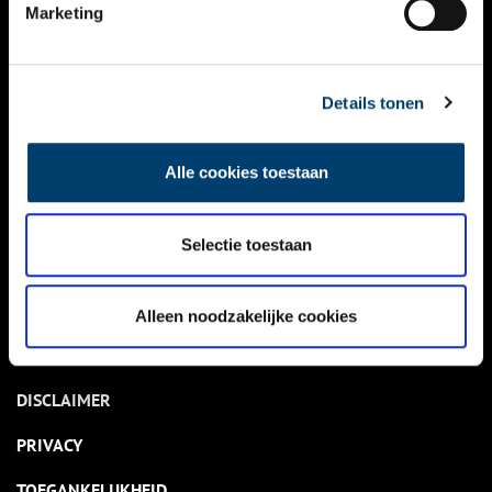
NIEUWS
Marketing
KALENDER
THEMA’S
Details tonen
ACTIVITEITEN
Alle cookies toestaan
VIDEO’S
Selectie toestaan
OVER ONS
CONTACT
Alleen noodzakelijke cookies
NIEUWSBRIEF
DISCLAIMER
PRIVACY
TOEGANKELIJKHEID