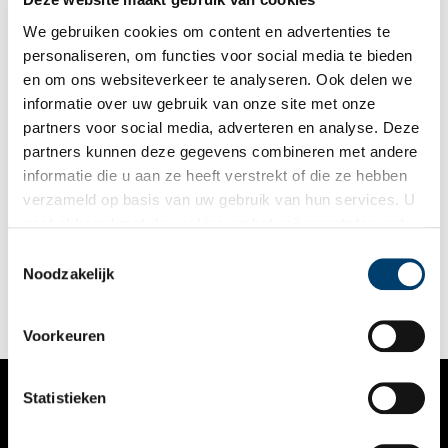
We gebruiken cookies om content en advertenties te
personaliseren, om functies voor social media te bieden
en om ons websiteverkeer te analyseren. Ook delen we
informatie over uw gebruik van onze site met onze
partners voor social media, adverteren en analyse. Deze
partners kunnen deze gegevens combineren met andere
In afwachting van straf: de Stadsgevangenis van
informatie die u aan ze heeft verstrekt of die ze hebben
Enkhuizen
verzameld op basis van uw gebruik van hun services. U
Een puntgevel met zadeldak van rode dakpannen, hoge muren
gaat akkoord met de cookies en het
privacystatement
en ramen van glas in lood: dit pand verraadt niet meteen waar
als u onze website blijft gebruiken.
het in de Gouden Eeuw voor gebouwd is. Dit sprekende
Toestemmingsselectie
gebouw is de oude stadsgevangenis van Enkhuizen.
Noodzakelijk
Voorkeuren
Statistieken
VERHALEN