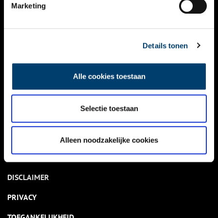
NIEUWS
Marketing
KALENDER
THEMA’S
Details tonen
ACTIVITEITEN
Alle cookies toestaan
VIDEO’S
Selectie toestaan
OVER ONS
CONTACT
Alleen noodzakelijke cookies
NIEUWSBRIEF
DISCLAIMER
PRIVACY
TOEGANKELIJKHEID