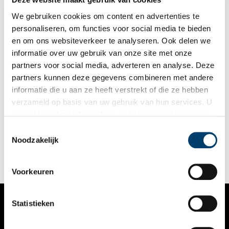
vastlegden om hun ‘eigene ondergang te voorkoomen’.
We gebruiken cookies om content en advertenties te
personaliseren, om functies voor social media te bieden
en om ons websiteverkeer te analyseren. Ook delen we
informatie over uw gebruik van onze site met onze
partners voor social media, adverteren en analyse. Deze
partners kunnen deze gegevens combineren met andere
Stuk van de maand: Nieuwe Niedorp koopt een kerkklok
informatie die u aan ze heeft verstrekt of die ze hebben
Elke maand plaatst het Regionaal Archief Alkmaar een
verzameld op basis van uw gebruik van hun services. U
bijzonder archiefstuk uit de collectie in de schijnwerpers. Deze
gaat akkoord met de cookies en het
privacystatement
keer: een contract tussen Nieuwe Niedorp en de beroemde
klokkengieter François Hemony. Op 30 augustus 1653 sloten
als u onze website blijft gebruiken.
Toestemmingsselectie
3 min
de bestuurders en kerkmeesters van Nieuwe Niedorp een
Noodzakelijk
overeenkomst met François Hemony, de bekendste
klokkengieter van die tijd. Hemony zou een nieuwe klok gaan
leveren voor de kerktoren aan de Dorpsstraat. Daarmee wilden
de kerkmeesters ook de mensen die buiten het dorp woonden
Voorkeuren
tevreden stellen. Blijkbaar konden die de oude kerkklok niet
goed horen.
Statistieken
VERHALEN