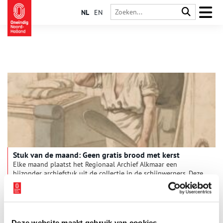
NL
EN
Stuk van de maand: Geen gratis brood met kerst
Elke maand plaatst het Regionaal Archief Alkmaar een
bijzonder archiefstuk uit de collectie in de schijnwerpers. Deze
keer: een overeenkomst uit 1795 waarin de bakkers van
Egmond aan Zee afspreken geen gratis broden meer weg te
2 min
geven met kerst. De bakkers van Egmond aan Zee hadden het
eind 1795 zwaar. Op 21 november van dat jaar stelden ze
daarom dit contract op, waarin ze een paar afspraken
Deze website maakt gebruik van cookies