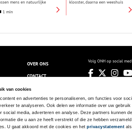
ussen mens en natuurlijke
klooster, daarna een weeshuis
ereld? Hoe zou deze kunnen
en vervolgens lange tijd een
1 min
ijn en, belangrijk: hoe brengen
kazerne. Niet alleen werden er
e dit over aan het
Nederlandse soldaten gelegerd
asisschoolkind?
maar ook Fransen, Belgen en
Duitsers. Het waren de Fransen
die het weeshuis aanwezen als
een kazerne.
Volg ONH op social med
OVER ONS
CONTACT
NIEUWSBRIEF
ik van cookies
ontent en advertenties te personaliseren, om functies voor soci
DISCLAIMER
erkeer te analyseren. Ook delen we informatie over uw gebruik
PRIVACY
or social media, adverteren en analyse. Deze partners kunnen 
ormatie die u aan ze heeft verstrekt of die ze hebben verzameld
TOEGANKELIJKHEID
es. U gaat akkoord met de cookies en het
privacystatement
als