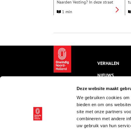
Naarden Vesting? In deze straat
t
aan de rand van de Vesting
w
1 min
staat een bijzonder
z
rijksmonument met een wel
w
heel bijzondere ‘makers’-
b
geschiedenis: het Comenius
Mausoleum in de voormalige
Waalse Kerk.
VERHALEN
NIEUWS
KALENDER
Deze website maakt gebru
We gebruiken cookies om c
THEMA’S
bieden en om ons websitev
ACTIVITEITEN
site met onze partners vo
combineren met andere inf
VIDEO’S
uw gebruik van hun servic