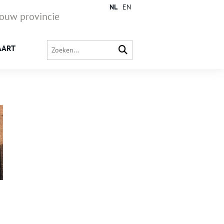
NL
EN
jouw provincie
AART