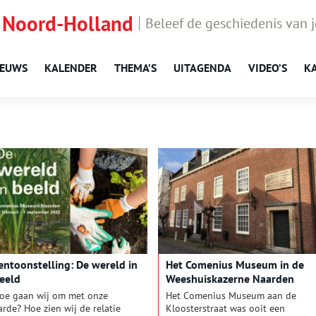
 Noord-Holland
Beleef de geschiedenis van 
IEUWS
KALENDER
THEMA’S
UITAGENDA
VIDEO’S
K
entoonstelling: De wereld in
Het Comenius Museum in de
eeld
Weeshuiskazerne Naarden
oe gaan wij om met onze
Het Comenius Museum aan de
arde? Hoe zien wij de relatie
Kloosterstraat was ooit een