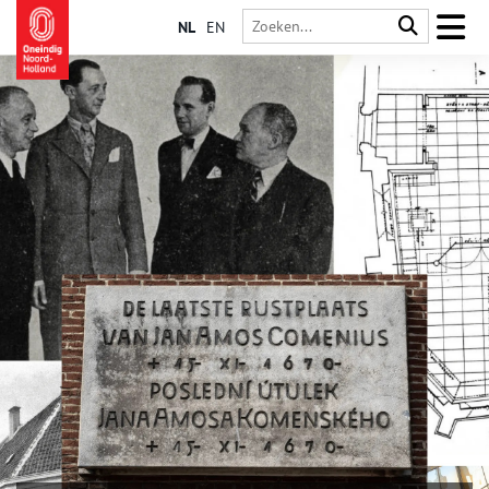
NL
EN