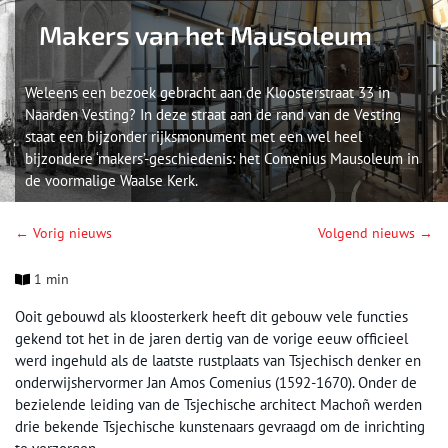
Makers van het Mausoleum
Weleens een bezoek gebracht aan de Kloosterstraat 33 in
Naarden Vesting? In deze straat aan de rand van de Vesting
staat een bijzonder rijksmonument met een wel heel
bijzondere ‘makers’-geschiedenis: het Comenius Mausoleum in
de voormalige Waalse Kerk.
← Vorig nieuws
Volgend nieuws →
1 min
Ooit gebouwd als kloosterkerk heeft dit gebouw vele functies
gekend tot het in de jaren dertig van de vorige eeuw officieel
werd ingehuld als de laatste rustplaats van Tsjechisch denker en
onderwijshervormer Jan Amos Comenius (1592-1670). Onder de
bezielende leiding van de Tsjechische architect Machoñ werden
drie bekende Tsjechische kunstenaars gevraagd om de inrichting