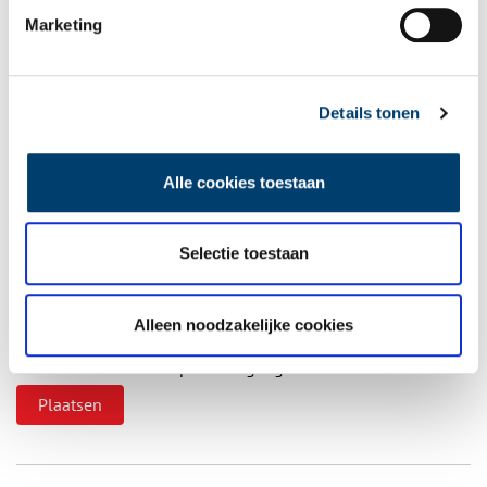
Vul deze informatie aan of geef een reactie.
Marketing
Details tonen
Vereiste velden zijn gemarkeerd met *. Het e-mailadres wordt niet
gepubliceerd.
Alle cookies toestaan
Naam
*
Selectie toestaan
E-mail
*
Alleen noodzakelijke cookies
Vink dit aan als u op de hoogte gehouden wil worden.