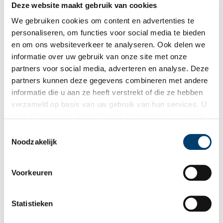
Deze website maakt gebruik van cookies
Bron:
Visit Gooi & Vecht
We gebruiken cookies om content en advertenties te
Publicatiedatum: 29/05/2025
personaliseren, om functies voor social media te bieden
en om ons websiteverkeer te analyseren. Ook delen we
informatie over uw gebruik van onze site met onze
partners voor social media, adverteren en analyse. Deze
partners kunnen deze gegevens combineren met andere
Ontvang de nieuwsbrief
informatie die u aan ze heeft verstrekt of die ze hebben
Wilt u op de hoogte blijven van de mooiste verhalen en het
verzameld op basis van uw gebruik van hun services. U
laatste erfgoednieuws? Schrijf u dan nu in voor onze
gaat akkoord met de cookies en het
privacystatement
wekelijkse nieuwsbrief!
als u onze website blijft gebruiken.
Toestemmingsselectie
Noodzakelijk
Voorkeuren
Bij inschrijving gaat u akkoord met ons
privacybeleid
.
Statistieken
Aanvullingen