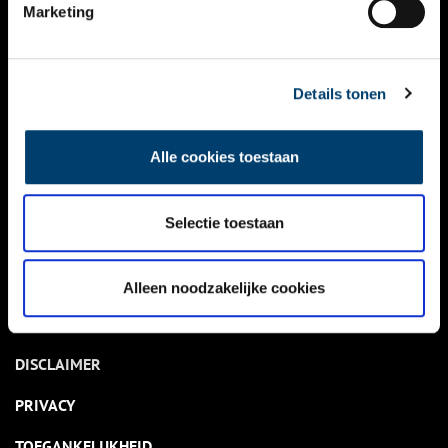
NIEUWS
Marketing
KALENDER
THEMA’S
Details tonen
ACTIVITEITEN
Alle cookies toestaan
VIDEO’S
Selectie toestaan
OVER ONS
CONTACT
Alleen noodzakelijke cookies
NIEUWSBRIEF
DISCLAIMER
PRIVACY
TOEGANKELIJKHEID