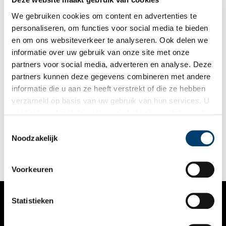
We gebruiken cookies om content en advertenties te
personaliseren, om functies voor social media te bieden
en om ons websiteverkeer te analyseren. Ook delen we
informatie over uw gebruik van onze site met onze
partners voor social media, adverteren en analyse. Deze
partners kunnen deze gegevens combineren met andere
De Twistappel: strijd in het stadhuis
informatie die u aan ze heeft verstrekt of die ze hebben
Karel Appel was niet altijd de gevierde kunstenaar die hij nu
verzameld op basis van uw gebruik van hun services. U
is. Een muurschildering in het Amsterdamse stadhuis leverde
gaat akkoord met de cookies en het
privacystatement
hem een berg kritiek op.
als u onze website blijft gebruiken.
Toestemmingsselectie
Noodzakelijk
Voorkeuren
Statistieken
VERHALEN