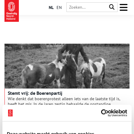
NL
EN
Stemt vrij: de Boerenpartij
Wie denkt dat boerenprotest alleen iets van de laatste tijd is,
heeft het mis. In de jaren zestig behaalde de opstandige
Boerenpartij grote successen bij de
gemeenteraadsverkiezingen. In steden als Amsterdam en
Haarlem konden de boeren rekenen op veel sympathie – én
stemmen.
Deze website maakt gebruik van cookies