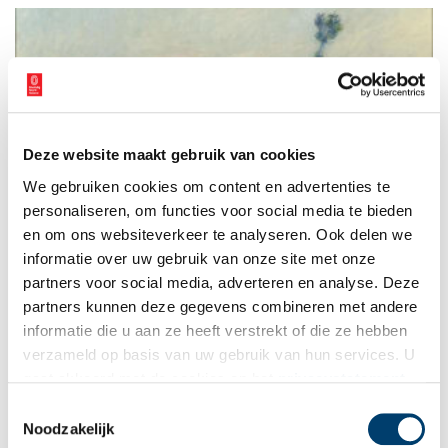
Deze website maakt gebruik van cookies
Van Gogh Museum viert 150 jaar impressionisme
We gebruiken cookies om content en advertenties te
Vandaag op de dag af is het 150 jaar geleden dat Claude
Monets Impression, soleil levant een criticus aanleiding gaf te
personaliseren, om functies voor social media te bieden
schrijven over ‘de tentoonstelling van de impressionisten’. Dit
en om ons websiteverkeer te analyseren. Ook delen we
moment wordt gezien als de geboorte van het impressionisme
informatie over uw gebruik van onze site met onze
1 min
in Frankrijk. Ter ere van dit jubileum presenteert het Van Gogh
Museum dit najaar de groots opgezette
partners voor social media, adverteren en analyse. Deze
overzichtstentoonstelling Vive l’impressionnisme! Topstukken
partners kunnen deze gegevens combineren met andere
uit Nederlandse collecties.
informatie die u aan ze heeft verstrekt of die ze hebben
verzameld op basis van uw gebruik van hun services. U
gaat akkoord met de cookies en het
privacystatement
als u onze website blijft gebruiken.
Toestemmingsselectie
Noodzakelijk