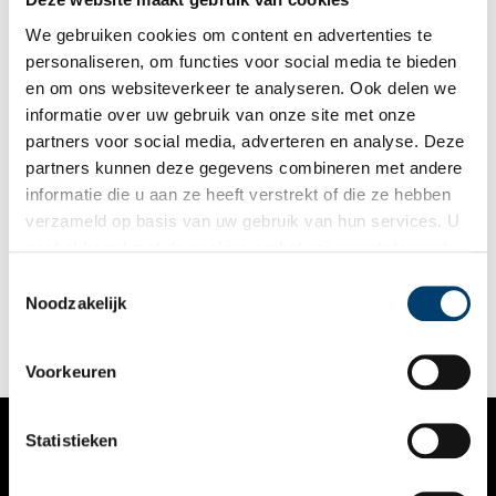
weer een einde aan die wereldfaam?
We gebruiken cookies om content en advertenties te
personaliseren, om functies voor social media te bieden
en om ons websiteverkeer te analyseren. Ook delen we
informatie over uw gebruik van onze site met onze
partners voor social media, adverteren en analyse. Deze
partners kunnen deze gegevens combineren met andere
Zandvoort: van visafslag tot mondaine badplaats
informatie die u aan ze heeft verstrekt of die ze hebben
Wat hebben keizerin Sisi en een oor op sterk water met elkaar
verzameld op basis van uw gebruik van hun services. U
te maken? Zandvoort! Kijk maar in het Zandvoorts Museum.
gaat akkoord met de cookies en het
privacystatement
Een verhaal van bomschuiten, zeebaden en een bonbonnière
die koningin Victoria aan de kleine (84 cm) Paap schonk.
als u onze website blijft gebruiken.
Toestemmingsselectie
Noodzakelijk
Voorkeuren
Statistieken
VERHALEN