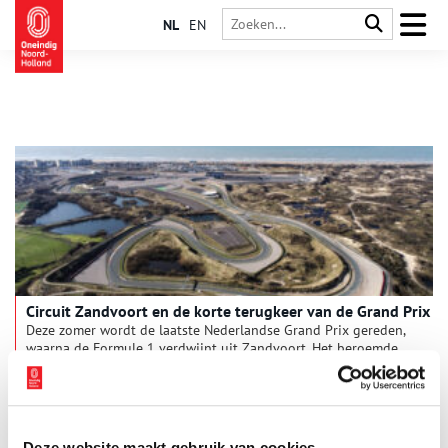
NL
EN
Circuit Zandvoort en de korte terugkeer van de Grand Prix
Deze zomer wordt de laatste Nederlandse Grand Prix gereden,
waarna de Formule 1 verdwijnt uit Zandvoort. Het beroemde
race evenement, dat tussen 1948 en 1985 jaarlijks op het
circuit van Zandvoort georganiseerd werd, maakte de
afgelopen vijf jaar een indrukwekkende comeback. Hoe kon
een kleine badplaats in de Noord-Hollandse duinen uitgroeien
tot zo’n grote naam in de racewereld? En waarom komt er nu
Deze website maakt gebruik van cookies