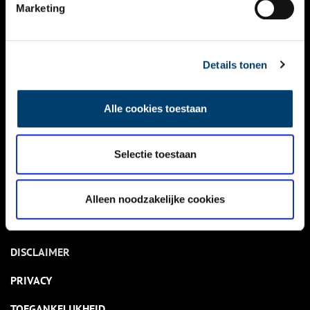
NIEUWS
Marketing
KALENDER
THEMA’S
Details tonen
ACTIVITEITEN
Alle cookies toestaan
VIDEO’S
Selectie toestaan
OVER ONS
CONTACT
Alleen noodzakelijke cookies
NIEUWSBRIEF
DISCLAIMER
PRIVACY
TOEGANKELIJKHEID