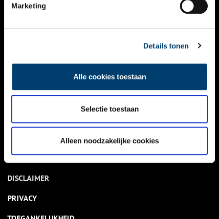
NIEUWS
Marketing
KALENDER
THEMA’S
Details tonen
ACTIVITEITEN
Alle cookies toestaan
VIDEO’S
Selectie toestaan
OVER ONS
CONTACT
Alleen noodzakelijke cookies
NIEUWSBRIEF
DISCLAIMER
PRIVACY
TOEGANKELIJKHEID