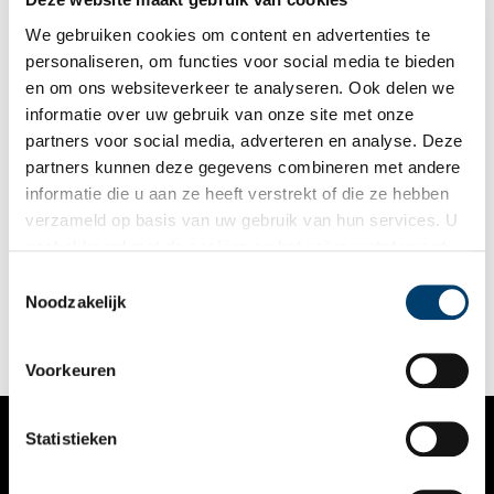
We gebruiken cookies om content en advertenties te
personaliseren, om functies voor social media te bieden
en om ons websiteverkeer te analyseren. Ook delen we
informatie over uw gebruik van onze site met onze
partners voor social media, adverteren en analyse. Deze
partners kunnen deze gegevens combineren met andere
Café ’t Mandje
informatie die u aan ze heeft verstrekt of die ze hebben
In 1927 nam de 25-jarige Bet van Beeren (1902-1967) het café
verzameld op basis van uw gebruik van hun services. U
van haar oom over en doopte het om tot Café ’t Mandje. Het
gaat akkoord met de cookies en het
privacystatement
café werd een plek waar men zichzelf kon zijn, in een tijd
waarin homoseksualiteit nog taboe was.
als u onze website blijft gebruiken.
Toestemmingsselectie
Noodzakelijk
Voorkeuren
Statistieken
VERHALEN