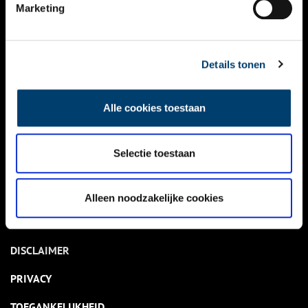
NIEUWS
Marketing
KALENDER
THEMA’S
Details tonen
ACTIVITEITEN
Alle cookies toestaan
VIDEO’S
Selectie toestaan
OVER ONS
CONTACT
Alleen noodzakelijke cookies
NIEUWSBRIEF
DISCLAIMER
PRIVACY
TOEGANKELIJKHEID