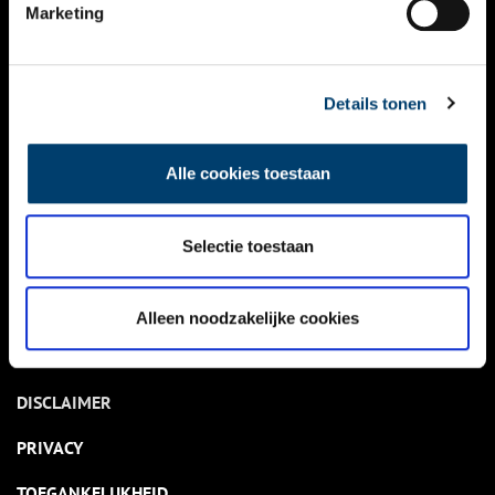
NIEUWS
Marketing
KALENDER
THEMA’S
Details tonen
ACTIVITEITEN
Alle cookies toestaan
VIDEO’S
Selectie toestaan
OVER ONS
CONTACT
Alleen noodzakelijke cookies
NIEUWSBRIEF
DISCLAIMER
PRIVACY
TOEGANKELIJKHEID