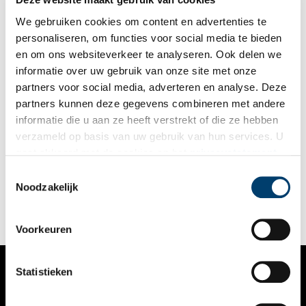
We gebruiken cookies om content en advertenties te
personaliseren, om functies voor social media te bieden
en om ons websiteverkeer te analyseren. Ook delen we
informatie over uw gebruik van onze site met onze
partners voor social media, adverteren en analyse. Deze
partners kunnen deze gegevens combineren met andere
Een dag uit het leven van een Amsterdams weeskind
informatie die u aan ze heeft verstrekt of die ze hebben
Donderdag 12 maart 1895, zes uur ’s morgens. Wat zou ik
verzameld op basis van uw gebruik van hun services. U
graag nog even blijven liggen, denkt Johanna Wijnberg als ze
gaat akkoord met de cookies en het
privacystatement
om zes uur gewekt wordt door de groothuismoeder. Om zich
heen hoort ze de andere meisjes uit bed stappen, de houten
als u onze website blijft gebruiken.
Toestemmingsselectie
vloer van de slaapzaal maakt krakende geluiden.
Noodzakelijk
Voorkeuren
Statistieken
VERHALEN