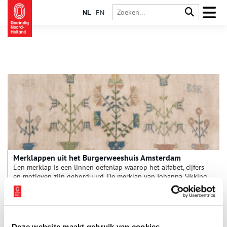
NL
EN
Merklappen uit het Burgerweeshuis Amsterdam
Een merklap is een linnen oefenlap waarop het alfabet, cijfers
en motieven zijn geborduurd. De merklap van Johanna Sikking
(1799) behoort tot de oudste, bewaard gebleven gedateerde
merklappen van het Burgerweeshuis in Amsterdam.
Deze website maakt gebruik van cookies