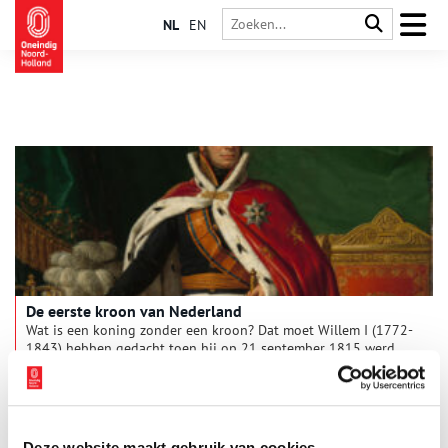
NL
EN
De eerste kroon van Nederland
Wat is een koning zonder een kroon? Dat moet Willem I (1772-
1843) hebben gedacht toen hij op 21 september 1815 werd
ingehuldigd tot koning van het Verenigd Koninkrijk der
Nederlanden. Zelfs de eerste koning van Holland – Lodewijk
Napoleon – had geen kroon. Maar hoe zag de eerste kroon van
het huis Oranje-Nassau er eigenlijk uit?
Deze website maakt gebruik van cookies