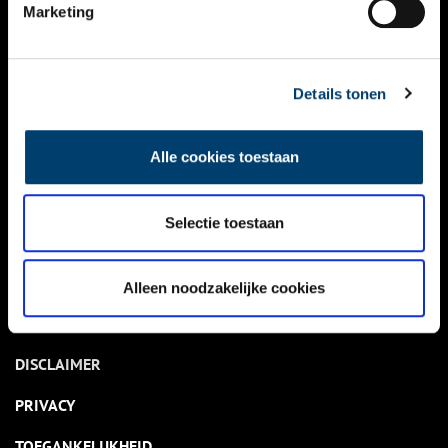
NIEUWS
Marketing
KALENDER
THEMA’S
Details tonen
ACTIVITEITEN
Alle cookies toestaan
VIDEO’S
Selectie toestaan
OVER ONS
CONTACT
Alleen noodzakelijke cookies
NIEUWSBRIEF
DISCLAIMER
PRIVACY
TOEGANKELIJKHEID