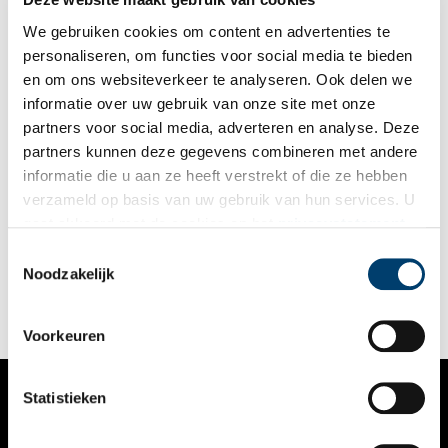
We gebruiken cookies om content en advertenties te
personaliseren, om functies voor social media te bieden
en om ons websiteverkeer te analyseren. Ook delen we
informatie over uw gebruik van onze site met onze
partners voor social media, adverteren en analyse. Deze
partners kunnen deze gegevens combineren met andere
Tuinarchitect Dirk Tersteeg verafschuwde ‘imitatie-natuur’
informatie die u aan ze heeft verstrekt of die ze hebben
Dirk Frederik Tersteeg (1876-1942) maakte een eeuw geleden
verzameld op basis van uw gebruik van hun services. U
naam als een pionier van wat men toen de Nieuwe
gaat akkoord met de cookies en het
privacystatement
Architectonische Tuinstijl noemde. Hij verfoeide parken met
slingerpaden en rustieke bruggetjes. Wandel even mee door
als u onze website blijft gebruiken.
Toestemmingsselectie
parken in Bussum en Amstelveen die Tersteeg heeft
Noodzakelijk
ontworpen. En geniet van de mooie zichtlijnen.
Voorkeuren
Statistieken
VERHALEN