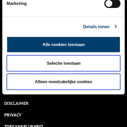
NIEUWS
Marketing
KALENDER
THEMA’S
Details tonen
ACTIVITEITEN
Alle cookies toestaan
VIDEO’S
Selectie toestaan
OVER ONS
CONTACT
Alleen noodzakelijke cookies
NIEUWSBRIEF
DISCLAIMER
PRIVACY
TOEGANKELIJKHEID