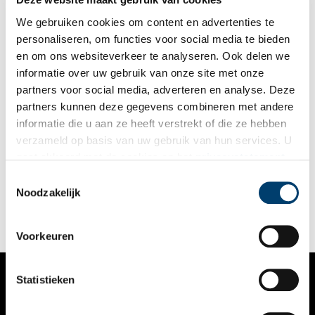
dagen dronken is ook een geregeld leven’. Dat valt natuurlijk
niet te betwisten.
We gebruiken cookies om content en advertenties te
personaliseren, om functies voor social media te bieden
en om ons websiteverkeer te analyseren. Ook delen we
informatie over uw gebruik van onze site met onze
partners voor social media, adverteren en analyse. Deze
partners kunnen deze gegevens combineren met andere
Voormalig chirurgijnshuis gerestaureerd
informatie die u aan ze heeft verstrekt of die ze hebben
Het hoekpand Brouwersgracht 46 is het afgelopen jaar door
verzameld op basis van uw gebruik van hun services. U
Stadsherstel Amsterdam gerestaureerd en de twee woningen
gaat akkoord met de cookies en het
privacystatement
zijn per maart voor verhuur beschikbaar. Op donderdag 15
februari kan iedereen een kijkje komen nemen. Het
als u onze website blijft gebruiken.
Toestemmingsselectie
4 min
rijksmonument uit 1630 heeft een interessante
Noodzakelijk
(chirurgijns)geschiedenis. Het werd de laatste jaren met veel
plezier bewoond door twee zussen. Toen een van beiden kwam
te overlijden, werd contact opgenomen met Stadsherstel, die
het pand kocht van de familie en ervoor zorgde dat de
Voorkeuren
overgebleven zus er tot het laatst kon blijven wonen.
Statistieken
VERHALEN