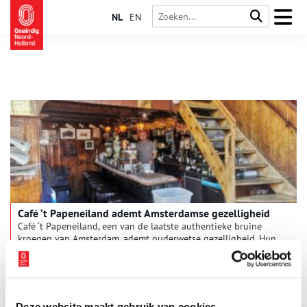
NL
EN
Café ‘t Papeneiland ademt Amsterdamse gezelligheid
Café ‘t Papeneiland, een van de laatste authentieke bruine
kroegen van Amsterdam, ademt ouderwetse gezelligheid. Hun
appeltaart is zó legendarisch dat zelfs de Amerikaanse oud-
president Bill Clinton hem geproefd heeft – en er vervolgens
een hele taart van meenam naar zijn hotel. Maar het zijn niet
alleen de smaken die dit café bijzonder maken. De sfeer is
onmiskenbaar Amsterdams, net als de leus boven de bar: ‘Alle
Deze website maakt gebruik van cookies