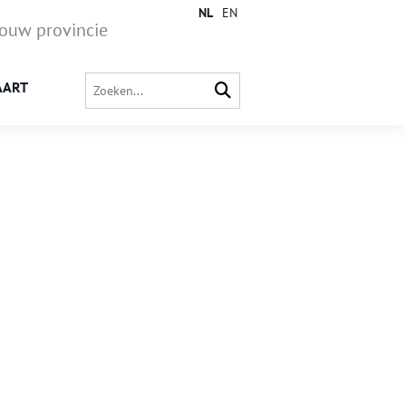
NL
EN
jouw provincie
AART