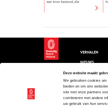
een bron bestond, die
h
voortdurend een grote
h
hoeveelheid water opbracht
met bijzondere geneeskrachtige
eigenschappen. Als tafelwater
hoefde het voor Spa niet onder
te doen.
VERHALEN
NIEUWS
KALENDER
Deze website maakt gebru
We gebruiken cookies om c
THEMA’S
bieden en om ons websitev
ACTIVITEITEN
site met onze partners vo
combineren met andere inf
VIDEO’S
uw gebruik van hun servic