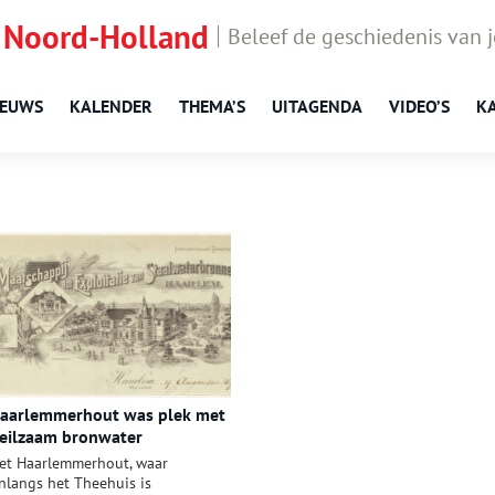
 Noord-Holland
Beleef de geschiedenis van 
IEUWS
KALENDER
THEMA’S
UITAGENDA
VIDEO’S
K
aarlemmerhout was plek met
eilzaam bronwater
et Haarlemmerhout, waar
nlangs het Theehuis is