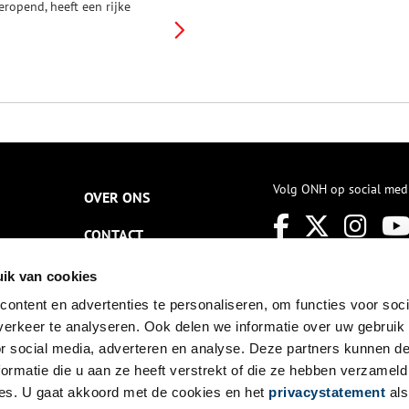
eropend, heeft een rijke
istorie.
Volg ONH op social med
OVER ONS
CONTACT
NIEUWSBRIEF
ik van cookies
ontent en advertenties te personaliseren, om functies voor soci
DISCLAIMER
erkeer te analyseren. Ook delen we informatie over uw gebruik
PRIVACY
or social media, adverteren en analyse. Deze partners kunnen 
ormatie die u aan ze heeft verstrekt of die ze hebben verzameld
TOEGANKELIJKHEID
es. U gaat akkoord met de cookies en het
privacystatement
als