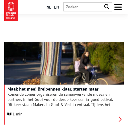
NL
EN
Maak het mee! Breipennen klaar, starten maar
Komende zomer organiseren de samenwerkende musea en
partners in het Gooi voor de derde keer een Erfgoedfestival.
Dit keer staan Makers in Gooi & Vecht centraal. Tijdens het
festival wordt ingezet op bereikbaarheid per fiets. De NS
1 min
plaatst extra OV-fietsen op de stations, zodat het publiek via
mooie fietsroutes door het Gooise landschap naar de vele
festivalactiviteiten kan komen. Fietsgilde ’t Gooi heeft routes