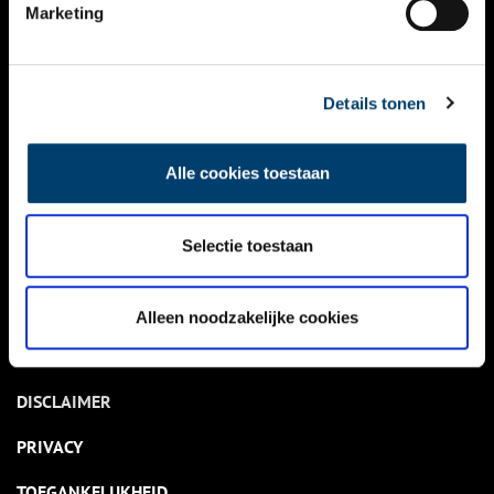
NIEUWS
Marketing
KALENDER
THEMA’S
Details tonen
ACTIVITEITEN
Alle cookies toestaan
VIDEO’S
Selectie toestaan
OVER ONS
CONTACT
Alleen noodzakelijke cookies
NIEUWSBRIEF
DISCLAIMER
PRIVACY
TOEGANKELIJKHEID