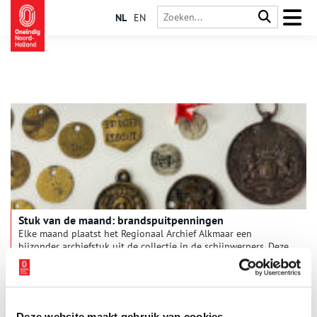
NL
EN
Stuk van de maand: brandspuitpenningen
Elke maand plaatst het Regionaal Archief Alkmaar een
bijzonder archiefstuk uit de collectie in de schijnwerpers. Deze
keer: een grote verzameling zogeheten brandspuitpenningen.
In het archief van de Alkmaarse brandweer wordt een map
3 min
bewaard met daarin meer dan 130 penningen. Het zijn metalen
‘muntjes’ in allerlei soorten en maten met daarop een nummer,
tekst en soms ook een afbeelding. Met zulke penningen –
Deze website maakt gebruik van cookies