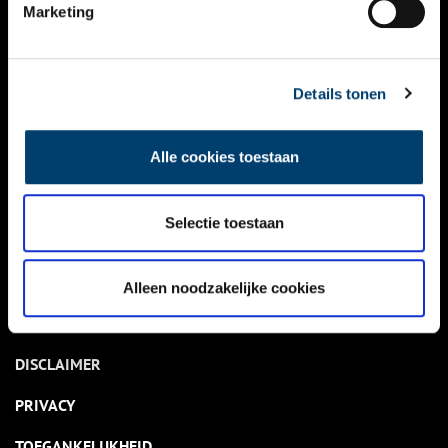
NIEUWS
Marketing
KALENDER
THEMA’S
Details tonen
ACTIVITEITEN
Alle cookies toestaan
VIDEO’S
Selectie toestaan
OVER ONS
CONTACT
Alleen noodzakelijke cookies
NIEUWSBRIEF
DISCLAIMER
PRIVACY
TOEGANKELIJKHEID