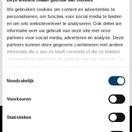
We gebruiken cookies om content en advertenties te
personaliseren, om functies voor social media te bieden
en om ons websiteverkeer te analyseren. Ook delen we
informatie over uw gebruik van onze site met onze
partners voor social media, adverteren en analyse. Deze
partners kunnen deze gegevens combineren met andere
Sluisjes in de Velserdijk
informatie die u aan ze heeft verstrekt of die ze hebben
De Velserdijk is één van de oudste overgebleven dijktypes met
verzameld op basis van uw gebruik van hun services. U
sluisjes. Om die reden is de dijk een authentiek,
gaat akkoord met de cookies en het
privacystatement
waterstaatkundig zeldzaam geworden element in het
landschap. Bovendien is de dijk, onderdeel van de IJdijken, van
als u onze website blijft gebruiken.
Toestemmingsselectie
sociaalhistorisch en landbouwhistorisch belang vanwege de
Noodzakelijk
functie van bescherming van de weidegebieden.
Voorkeuren
Statistieken
VERHALEN