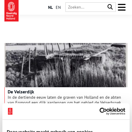
NL
EN
De Velserdijk
In de dertiende eeuw laten de graven van Holland en de abten
van Egmond een dijk aanleggen om het gebied de Velserbroek
te beschermen tegen overstromingen. Tot op de dag van
vandaag is het grootste deel van de dijk nog zichtbaar. De
Velserdijk doorstond ruim 10 eeuwen geschiedenis.
Deze website maakt gebruik van cookies