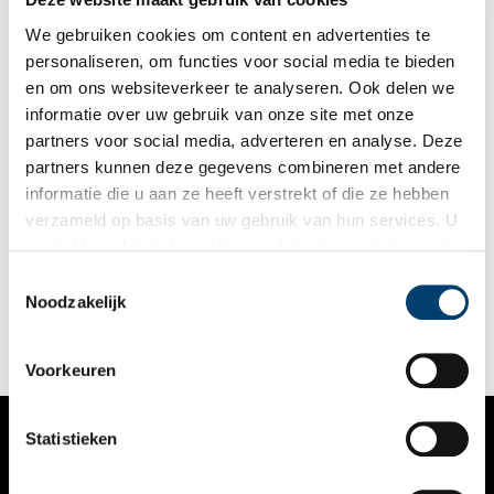
We gebruiken cookies om content en advertenties te
personaliseren, om functies voor social media te bieden
en om ons websiteverkeer te analyseren. Ook delen we
informatie over uw gebruik van onze site met onze
partners voor social media, adverteren en analyse. Deze
partners kunnen deze gegevens combineren met andere
Heuvels als groene monumenten
informatie die u aan ze heeft verstrekt of die ze hebben
Twee heuvels in het groen. Hemelsbreed enkele honderden
verzameld op basis van uw gebruik van hun services. U
meters van elkaar gelegen. De hoge ligt in het Amsterdamse
gaat akkoord met de cookies en het
privacystatement
Bos, de kleine heeft zich verscholen in een park. Beide hebben
te maken met Jac. P. Thijsse. Hoe dat zo?
als u onze website blijft gebruiken.
Toestemmingsselectie
Noodzakelijk
Voorkeuren
Statistieken
VERHALEN