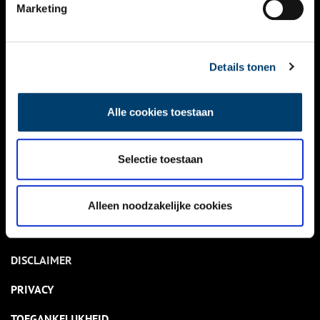
NIEUWS
Marketing
KALENDER
THEMA’S
Details tonen
ACTIVITEITEN
Alle cookies toestaan
VIDEO’S
Selectie toestaan
OVER ONS
CONTACT
Alleen noodzakelijke cookies
NIEUWSBRIEF
DISCLAIMER
PRIVACY
TOEGANKELIJKHEID