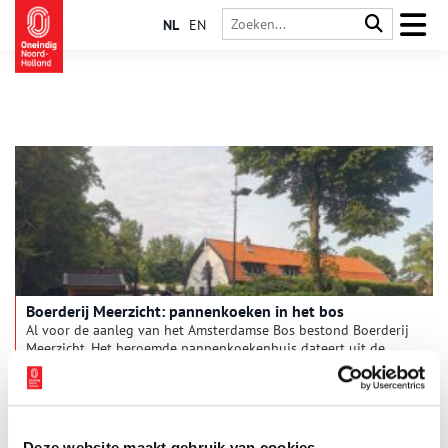
NL
EN
Boerderij Meerzicht: pannenkoeken in het bos
Al voor de aanleg van het Amsterdamse Bos bestond Boerderij
Meerzicht. Het beroemde pannenkoekenhuis dateert uit de
negentiende eeuw, toen het nog een theeschenkerij was waar
wandelaars graag even uitrustten. Drie generaties eigenaars
hebben het veenlandschap om hen heen zien transformeren
tot het bloeiende bos van nu.
Deze website maakt gebruik van cookies