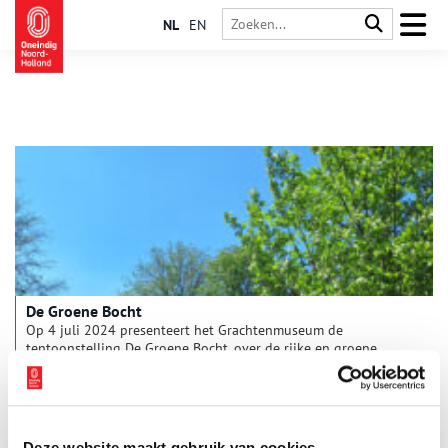
NL
EN
De Groene Bocht
Op 4 juli 2024 presenteert het Grachtenmuseum de
tentoonstelling De Groene Bocht, over de rijke en groene
geschiedenis van de bomen langs de grachten en over de
stand van zaken in het heden. Er is o.a. werk te zien van Agnes
1 min
de Ruijter, Bert Barten en Jasper Riehms (That Weird Plant Guy).
De tentoonstelling is te zien t/m 30 november 2024.
Deze website maakt gebruik van cookies