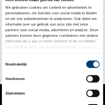
We gebruiken cookies om content en advertenties te
personaliseren, om functies voor social media te bieden
en om ons websiteverkeer te analyseren. Ook delen we
informatie over uw gebruik van onze site met onze
partners voor social media, adverteren en analyse. Deze
partners kunnen deze gegevens combineren met andere
Nostalgische waren in een monumentaal pand
informatie die u aan ze heeft verstrekt of die ze hebben
Op nog geen vijf minuten lopen van de Alkmaarse kaasmarkt
verzameld op basis van uw gebruik van hun services. U
ligt een bijzondere winkel, waar al generaties lang borstels en
gaat akkoord met de cookies en het
privacystatement
klompen verkocht worden. Het pand met karakteristieke
houten winkelpui is een monument. Hierdoor zijn veel
als u onze website blijft gebruiken.
Toestemmingsselectie
authentieke details nog hetzelfde als vroeger.
Noodzakelijk
Voorkeuren
Statistieken
VERHALEN