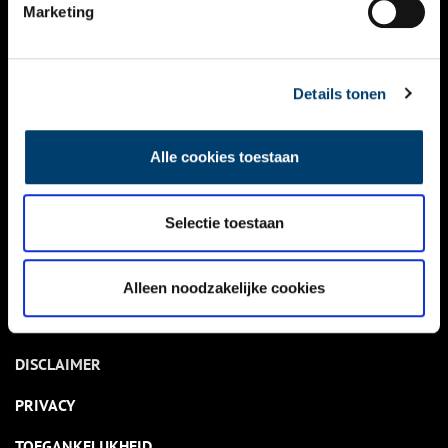
NIEUWS
Marketing
KALENDER
THEMA’S
Details tonen
ACTIVITEITEN
Alle cookies toestaan
VIDEO’S
Selectie toestaan
OVER ONS
CONTACT
Alleen noodzakelijke cookies
NIEUWSBRIEF
DISCLAIMER
PRIVACY
TOEGANKELIJKHEID