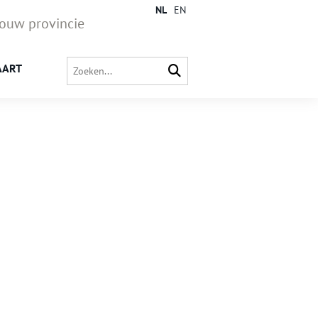
NL
EN
jouw provincie
AART