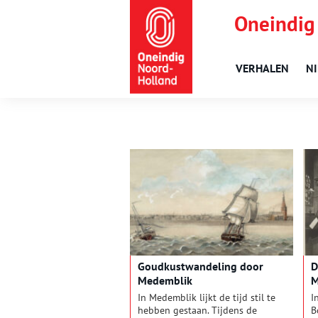
Oneindig
VERHALEN
N
Goudkustwandeling door
D
Medemblik
M
In Medemblik lijkt de tijd stil te
I
hebben gestaan. Tijdens de
B