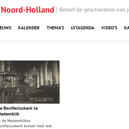
 Noord-Holland
Beleef de geschiedenis van 
IEUWS
KALENDER
THEMA’S
UITAGENDA
VIDEO’S
K
e Bonifaciuskerk te
edemblik
n de Medemblikse
onifaciuskerk komen heel wat