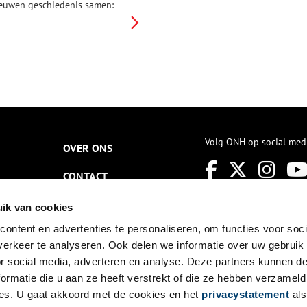
euwen geschiedenis samen:
en toren uit 1404,
childeringen uit 1602 en
ebrandschilderde ramen uit
671. Een van de meest
aardevolle onderdelen van het
odshuis is het orgel, dat werd
oltooid in de Gouden Eeuw.
Volg ONH op social med
OVER ONS
CONTACT
NIEUWSBRIEF
ik van cookies
ontent en advertenties te personaliseren, om functies voor soci
DISCLAIMER
erkeer te analyseren. Ook delen we informatie over uw gebruik
PRIVACY
or social media, adverteren en analyse. Deze partners kunnen 
ormatie die u aan ze heeft verstrekt of die ze hebben verzameld
TOEGANKELIJKHEID
es. U gaat akkoord met de cookies en het
privacystatement
als