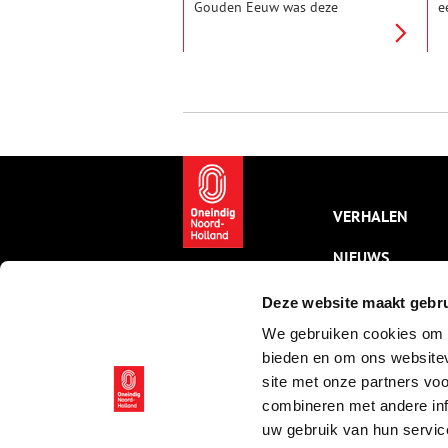
Gouden Eeuw was deze
e
havenstad van onmisbaar
e
belang voor de handel.
s
Tegenwoordig kun je je hier
g
nog steeds vergapen aan
1
prachtige pakhuizen,
w
schilderachtige straatjes en
g
prominente poorten. Wandel in
v
gedachten met ons mee door de
kleinste en oudste stad van
West-Friesland. Welkom aan de
West-Friese kust: de Goudkust.
VERHALEN
NIEUWS
KALENDER
Deze website maakt gebru
We gebruiken cookies om c
THEMA’S
bieden en om ons websitev
ACTIVITEITEN
site met onze partners vo
combineren met andere inf
VIDEO’S
uw gebruik van hun servic