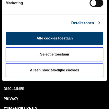
NIEUWS
Marketing
KALENDER
THEMA’S
Details tonen
ACTIVITEITEN
Alle cookies toestaan
VIDEO’S
Selectie toestaan
OVER ONS
CONTACT
Alleen noodzakelijke cookies
NIEUWSBRIEF
DISCLAIMER
PRIVACY
TOEGANKELIJKHEID