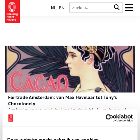
NL
EN
Fairtrade Amsterdam: van Max Havelaar tot Tony’s
Chocolonely
Amsterdam mag gerust de chocoladehoofdstad van de wereld
genoemd worden. Dagelijks vaart meer dan 600.000 ton cacao
uit West-Afrika de Amsterdamse haven binnen. Ook speelt de
hoofdstad een voortrekkersrol op het gebied van fairtrade. Dit
begon al in de negentiende eeuw, toen de Amsterdamse
Multatuli zijn roman Max Havelaar schreef. Vandaag de dag is
Deze website maakt gebruik van cookies