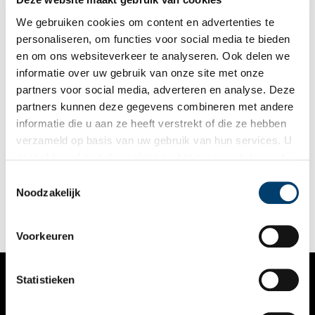
de stad de thuisbasis van grote fairtrade labels en
chocoladebedrijven, maar ook van kleine eerlijke en duurzame
We gebruiken cookies om content en advertenties te
initiatieven.
personaliseren, om functies voor social media te bieden
en om ons websiteverkeer te analyseren. Ook delen we
informatie over uw gebruik van onze site met onze
partners voor social media, adverteren en analyse. Deze
partners kunnen deze gegevens combineren met andere
Frisse neus halen langs de Amstel: Van Berlage naar
informatie die u aan ze heeft verstrekt of die ze hebben
vrijend paartje
verzameld op basis van uw gebruik van hun services. U
Even de spreekwoordelijke ‘frisse neus halen’ is er soms
gaat akkoord met de cookies en het
privacystatement
noodgedwongen niet bij. Maar loop of fiets dan in gedachten
als u onze website blijft gebruiken.
even mee met een mooi tochtje van de Berlagebrug in
Toestemmingsselectie
Amsterdam naar de Bullewijk in Ouderkerk aan de Amstel.
Noodzakelijk
Pakweg tien kilometer met verrassende verhalen. Deel 1:
Berlage, Spyker en een vrijend paartje.
Voorkeuren
Statistieken
VERHALEN