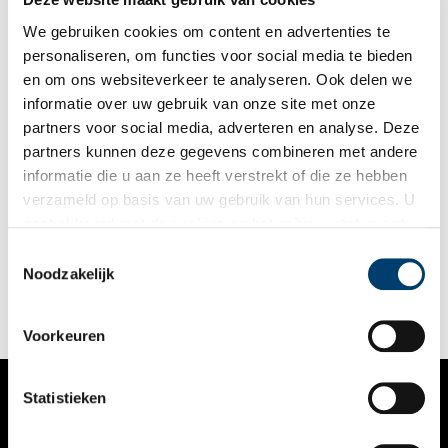
We gebruiken cookies om content en advertenties te
personaliseren, om functies voor social media te bieden
en om ons websiteverkeer te analyseren. Ook delen we
informatie over uw gebruik van onze site met onze
partners voor social media, adverteren en analyse. Deze
partners kunnen deze gegevens combineren met andere
Een duik in de ge­schie­de­nis van de bad­mo­de
informatie die u aan ze heeft verstrekt of die ze hebben
Op warme zomerdagen trekken Nederlanders massaal naar het
verzameld op basis van uw gebruik van hun services. U
strand. Noord-Holland heeft een breed aanbod aan mooie
gaat akkoord met de cookies en het
privacystatement
zandstranden. Zandvoort en Bloemendaal aan Zee staan hoog
in de lijst van meest populaire badplaatsen in Nederland.
als u onze website blijft gebruiken.
Toestemmingsselectie
Daarnaast zijn Egmond aan Zee, Callantsoog, Bergen aan Zee,
Noodzakelijk
Julianadorp aan zee, Wijk aan Zee, Castricum aan Zee en het
strand van Pette favoriete bestemmingen. Op het strand geldt
echter een eigen etiquette en mode.
Voorkeuren
Statistieken
VERHALEN