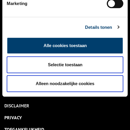
NIEUWS
Marketing
KALENDER
THEMA’S
Details tonen
ACTIVITEITEN
Alle cookies toestaan
VIDEO’S
Selectie toestaan
OVER ONS
CONTACT
Alleen noodzakelijke cookies
NIEUWSBRIEF
DISCLAIMER
PRIVACY
TOEGANKELIJKHEID