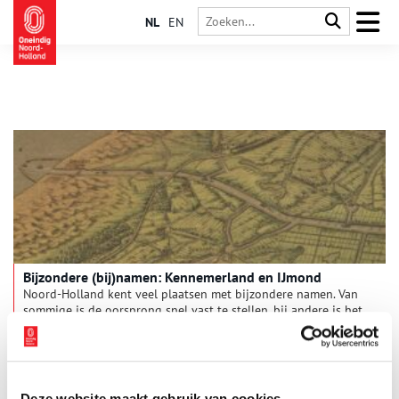
NL
EN
Bijzondere (bij)namen: Kennemerland en IJmond
Noord-Holland kent veel plaatsen met bijzondere namen. Van
sommige is de oorsprong snel vast te stellen, bij andere is het
nodig om wat dieper te graven in het verleden. In deze serie
verhalen onderzoeken we elke maand een andere regio van
onze provincie, om achter de herkomst van de lokale
plaatsnamen én bijnamen van de inwoners te komen. Deze
maand: Kennemerland en IJmond.
Deze website maakt gebruik van cookies