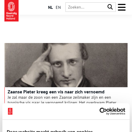
NL
EN
Zaanse Pieter kreeg een vis naar zich vernoemd
Je zal maar de zoon van een Zaanse zeilmaker zijn en een
tropische vis naar je vernoemd krijgen. Het overkwam Pieter
Bleeker (1819-1878). Zijn levensverhaal leest als een
spannend boek. Hoe kwam deze Zaanse jongen in het Indische
leger terecht? Waarom kreeg hij meermalen een eredoctoraat?
En waarom noemden apothekers een drankje naar hem?
Deze website maakt gebruik van cookies