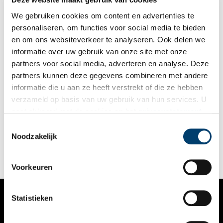
We gebruiken cookies om content en advertenties te
personaliseren, om functies voor social media te bieden
en om ons websiteverkeer te analyseren. Ook delen we
informatie over uw gebruik van onze site met onze
partners voor social media, adverteren en analyse. Deze
partners kunnen deze gegevens combineren met andere
Jac. P. Thijsse en de Diemerzeedijk
informatie die u aan ze heeft verstrekt of die ze hebben
‘Hele ritsen van zwarte zeeëenden dobberen op de baren, een
verzameld op basis van uw gebruik van hun services. U
zwarte streep op het vale zeetje en als ze opvliegen lijkt het, of
gaat akkoord met de cookies en het
privacystatement
er een groote zwarte slang over het water kruipt.’ De bioloog
en natuurbeschermer Jacobus Pieter Thijsse schrijft deze
als u onze website blijft gebruiken.
Toestemmingsselectie
observaties al in 1915 op terwijl hij aan de Diemerzeedijk bij
Noodzakelijk
Amsterdam staat. Thijsse is een van de grondleggers van ons
bewustzijn van natuur- en landschapswaarden.
Voorkeuren
Statistieken
VERHALEN