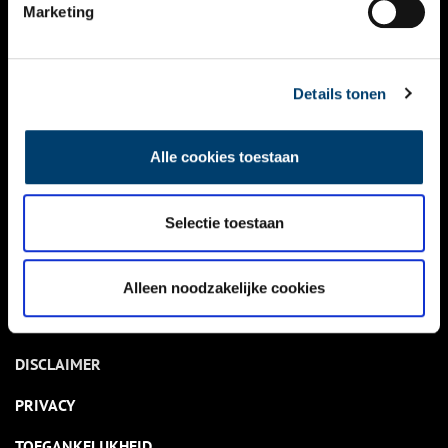
NIEUWS
Marketing
KALENDER
THEMA’S
Details tonen
ACTIVITEITEN
Alle cookies toestaan
VIDEO’S
Selectie toestaan
OVER ONS
CONTACT
Alleen noodzakelijke cookies
NIEUWSBRIEF
DISCLAIMER
PRIVACY
TOEGANKELIJKHEID