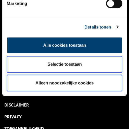
NIEUWS
Marketing
KALENDER
THEMA’S
Details tonen
ACTIVITEITEN
Alle cookies toestaan
VIDEO’S
Selectie toestaan
OVER ONS
CONTACT
Alleen noodzakelijke cookies
NIEUWSBRIEF
DISCLAIMER
PRIVACY
TOEGANKELIJKHEID