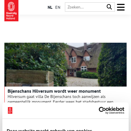
NL
EN
Bijenschans Hilversum wordt weer monument
Hilversum gaat villa De Bijenschans toch aanwijzen als
gemeentelijk monument. Eerder wees het stadsbestuur een
monumentenaanvraag af. Erfgoedvereniging Heemschut ging
met het Cuypersgenootschap (CG), de Hilversumse Historische
2 min
Kring Albertus Perk en de Nederlandse Tuinen Stichting (NTS)
tegen deze afwijzing met succes in bezwaar. Ook omwonenden
spraken zich uit. Samen hebben de bezwaarmakers sloop van
Deze website maakt gebruik van cookies