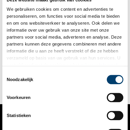
de historische villa en monumentale tuin althans voorlopig
kunnen voorkomen. De eigenaren gaan tegen het besluit in
We gebruiken cookies om content en advertenties te
beroep.
personaliseren, om functies voor social media te bieden
en om ons websiteverkeer te analyseren. Ook delen we
informatie over uw gebruik van onze site met onze
partners voor social media, adverteren en analyse. Deze
partners kunnen deze gegevens combineren met andere
Bijenhouderij wordt honingzoet erfgoed
informatie die u aan ze heeft verstrekt of die ze hebben
Bijen worden al eeuwenlang gehouden voor de honing en
verzameld op basis van uw gebruik van hun services. U
bijenwas. Daarnaast vervullen ze een onmisbare rol in de
gaat akkoord met de cookies en het
privacystatement
bestuiving van onze gewassen. Tegenwoordig zijn er nog maar
weinig imkers die met de bijenhouderij in hun
als u onze website blijft gebruiken.
Toestemmingsselectie
levensonderhoud kunnen voorzien. In ons land worden bijen
Noodzakelijk
nu vooral gehouden als hobby of om een actieve bijdrage te
leveren aan de biodiversiteit. Het ambacht bijenhouden is in
2020 uitgeroepen tot immaterieel erfgoed.
Voorkeuren
Statistieken
VERHALEN