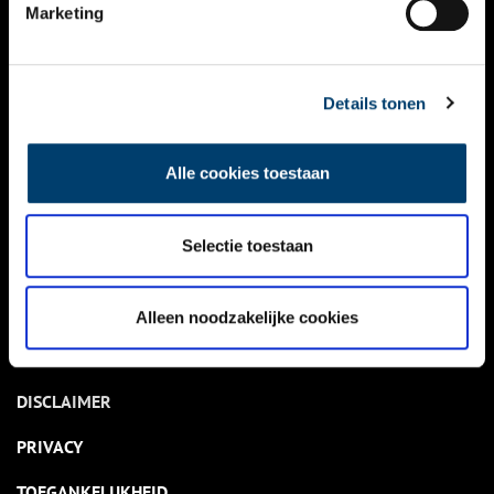
NIEUWS
Marketing
KALENDER
THEMA’S
Details tonen
ACTIVITEITEN
Alle cookies toestaan
VIDEO’S
Selectie toestaan
OVER ONS
CONTACT
Alleen noodzakelijke cookies
NIEUWSBRIEF
DISCLAIMER
PRIVACY
TOEGANKELIJKHEID