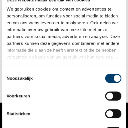
2020 uitgeroepen tot immaterieel erfgoed.
We gebruiken cookies om content en advertenties te
personaliseren, om functies voor social media te bieden
en om ons websiteverkeer te analyseren. Ook delen we
informatie over uw gebruik van onze site met onze
partners voor social media, adverteren en analyse. Deze
partners kunnen deze gegevens combineren met andere
De imker en zijn bijen: ‘Moet dat nu pap’
informatie die u aan ze heeft verstrekt of die ze hebben
Kasteel Nederhorst in Nederhorst den Berg wordt momenteel
verzameld op basis van uw gebruik van hun services. U
verbouwd tot huurappartementen, maar de bijen die er al
gaat akkoord met de cookies en het
privacystatement
sinds mensenheugenis rondvliegen, zijn er nog steeds. Imker
Ronald de Moor (50) kan er bevlogen over vertellen.
als u onze website blijft gebruiken.
Toestemmingsselectie
Noodzakelijk
Voorkeuren
Statistieken
VERHALEN