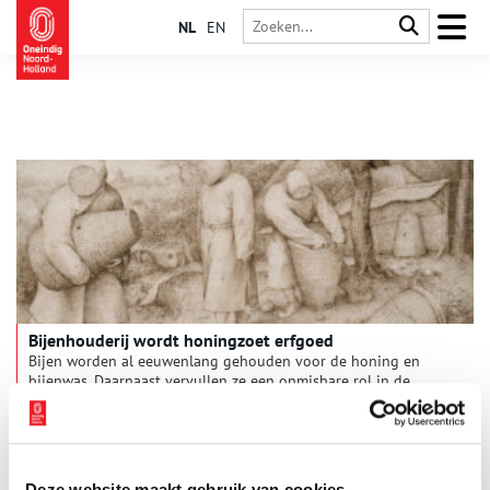
NL
EN
Bijenhouderij wordt honingzoet erfgoed
Bijen worden al eeuwenlang gehouden voor de honing en
bijenwas. Daarnaast vervullen ze een onmisbare rol in de
bestuiving van onze gewassen. Tegenwoordig zijn er nog maar
weinig imkers die met de bijenhouderij in hun
levensonderhoud kunnen voorzien. In ons land worden bijen
nu vooral gehouden als hobby of om een actieve bijdrage te
leveren aan de biodiversiteit. Het ambacht bijenhouden is in
Deze website maakt gebruik van cookies