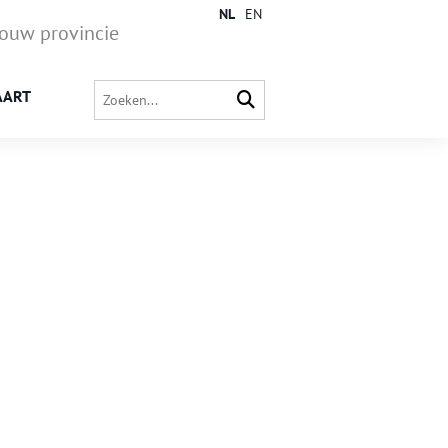
NL
EN
jouw provincie
AART