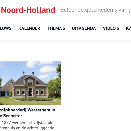
 Noord-Holland
Beleef de geschiedenis van 
IEUWS
KALENDER
THEMA’S
UITAGENDA
VIDEO’S
K
tolpboerderij Westerhem in
e Beemster
n 1877 werden het vrijstaande
erenhuis en de achterliggende