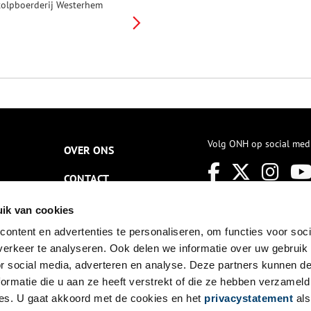
tolpboerderij Westerhem
ebouwd. Het voorhuis was ooit
urgemeesters-woning. Tot
965 was het een groot
eebedrijf. Later werd de stolp
rondig gerestaureerd en werd
r het agrarisch museum
esterhem in gevestigd. Het
useum geeft een beeld van de
ijke agrarische historie van de
eemster. In het voorhuis is de
VV en het Bezoekerscentrum
Volg ONH op social med
OVER ONS
eemster gevestigd.
CONTACT
NIEUWSBRIEF
ik van cookies
ontent en advertenties te personaliseren, om functies voor soci
DISCLAIMER
erkeer te analyseren. Ook delen we informatie over uw gebruik
PRIVACY
or social media, adverteren en analyse. Deze partners kunnen 
ormatie die u aan ze heeft verstrekt of die ze hebben verzameld
TOEGANKELIJKHEID
es. U gaat akkoord met de cookies en het
privacystatement
als