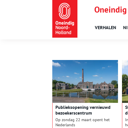
Oneindig
VERHALEN
N
Publieksopening vernieuwd
S
bezoekerscentrum
d
Stoommachinemuseum
Op zondag 22 maart opent het
I
Nederlands
h