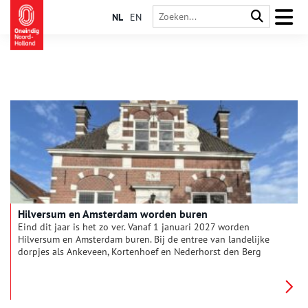
NL
EN
Hilversum en Amsterdam worden buren
Eind dit jaar is het zo ver. Vanaf 1 januari 2027 worden
Hilversum en Amsterdam buren. Bij de entree van landelijke
dorpjes als Ankeveen, Kortenhoef en Nederhorst den Berg
staat dan: ‘gemeente Hilversum’. De omroepstad schiet over de
magische grens van 100.000 inwoners. Met dank aan het
opnemen van de gemeente Wijdemeren.