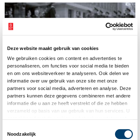
Deze website maakt gebruik van cookies
NIOD-onderzoek naar de gemeente Amsterdam tijdens
We gebruiken cookies om content en advertenties te
WOII
personaliseren, om functies voor social media te bieden
Op 21 mei is NIOD-onderzoeker Jeroen Kemperman
gepromoveerd op zijn proefschrift Een kwestie van uitvoering.
en om ons websiteverkeer te analyseren. Ook delen we
De gemeente Amsterdam onder Duitse bezetting. In zijn
informatie over uw gebruik van onze site met onze
onderzoek laat hij zien hoe bestuurders en ambtenaren van de
1 min
partners voor social media, adverteren en analyse. Deze
gemeente Amsterdam tijdens de Duitse bezetting (1940–1945)
vrijwel zonder uitzondering gehoor gaven aan de verzoeken
partners kunnen deze gegevens combineren met andere
van de bezetter.
informatie die u aan ze heeft verstrekt of die ze hebben
verzameld op basis van uw gebruik van hun services. U
gaat akkoord met de cookies en het
privacystatement
als u onze website blijft gebruiken.
Toestemmingsselectie
Noodzakelijk