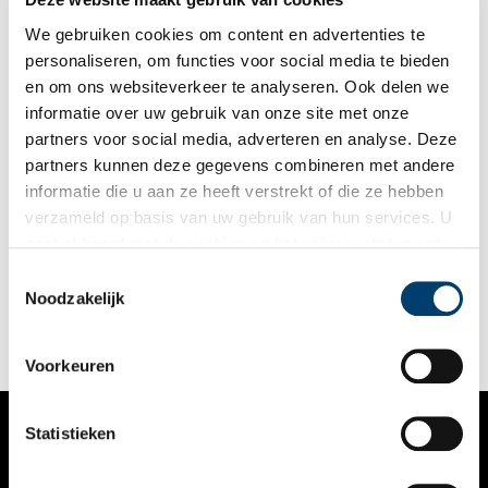
steeds modernere en welvarender maatschappij.
We gebruiken cookies om content en advertenties te
personaliseren, om functies voor social media te bieden
en om ons websiteverkeer te analyseren. Ook delen we
informatie over uw gebruik van onze site met onze
partners voor social media, adverteren en analyse. Deze
partners kunnen deze gegevens combineren met andere
De jeugdige zomers van Dr. W.A. Visser ’t Hooft
informatie die u aan ze heeft verstrekt of die ze hebben
De familie Visser ’t Hooft woonde in de 19e en het begin van
verzameld op basis van uw gebruik van hun services. U
de 20e eeuw in grote buitenhuizen. Caspar Visser ’t Hooft
gaat akkoord met de cookies en het
privacystatement
schreef er een boek over, waarin hij niet alleen de zeven
buitenplaatsen opzoekt, maar ook levendige beschrijvingen
als u onze website blijft gebruiken.
Toestemmingsselectie
geeft van de kleurrijke karakters die er woonden.
Noodzakelijk
Voorkeuren
Statistieken
VERHALEN