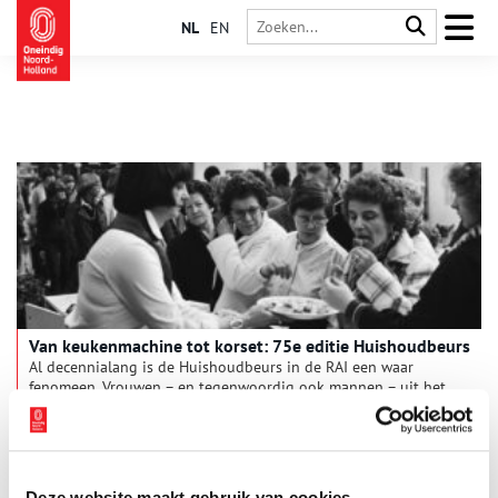
NL
EN
Van keukenmachine tot korset: 75e editie Huishoudbeurs
Al decennialang is de Huishoudbeurs in de RAI een waar
fenomeen. Vrouwen – en tegenwoordig ook mannen – uit het
hele land haasten zich sinds 1955 naar Amsterdam voor de
nieuwste huishoudelijke snufjes en de beste koopjes. Om aan
het einde van de dag met volgeladen trolleys weer voldaan
naar huis terug te keren. In de geschiedenis van de
Huishoudbeurs is de naoorlogse ontwikkeling te zien naar een
Deze website maakt gebruik van cookies