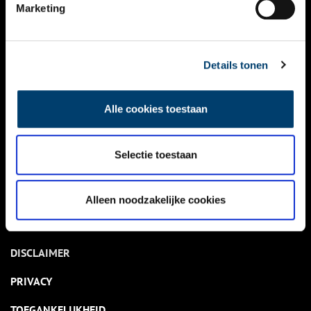
NIEUWS
Marketing
KALENDER
THEMA’S
Details tonen
ACTIVITEITEN
Alle cookies toestaan
VIDEO’S
Selectie toestaan
OVER ONS
CONTACT
Alleen noodzakelijke cookies
NIEUWSBRIEF
DISCLAIMER
PRIVACY
TOEGANKELIJKHEID