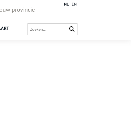
NL
EN
jouw provincie
AART