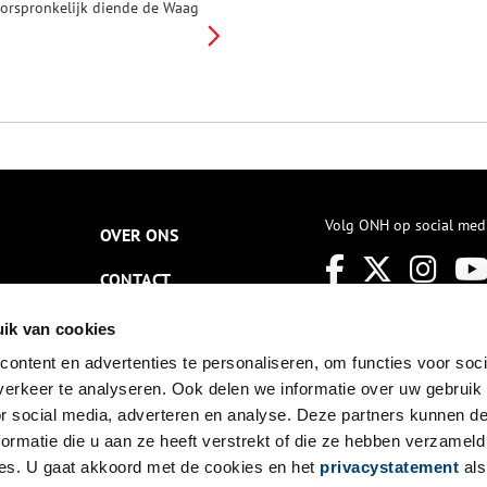
orspronkelijk diende de Waag
oor het innen van belasting en
et via een weegschaal wegen
an goederen zodat er geen
onflicten zouden ontstaan
ussen koper en verkoper.
Volg ONH op social med
OVER ONS
CONTACT
NIEUWSBRIEF
ik van cookies
ontent en advertenties te personaliseren, om functies voor soci
DISCLAIMER
erkeer te analyseren. Ook delen we informatie over uw gebruik
PRIVACY
or social media, adverteren en analyse. Deze partners kunnen 
ormatie die u aan ze heeft verstrekt of die ze hebben verzameld
TOEGANKELIJKHEID
es. U gaat akkoord met de cookies en het
privacystatement
als