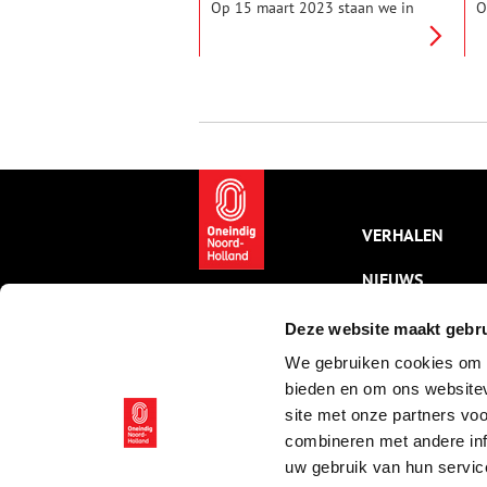
Op 15 maart 2023 staan we in
O
de rij voor het stemhokje, om
v
samen te bepalen wie ons in de
h
Provinciale Staten en
v
Waterschappen gaan
c
vertegenwoordigen. Hoe ging
t
dat in de tweede helft van de
19e eeuw?
VERHALEN
NIEUWS
KALENDER
Deze website maakt gebru
We gebruiken cookies om c
THEMA’S
bieden en om ons websitev
ACTIVITEITEN
site met onze partners vo
combineren met andere inf
VIDEO’S
uw gebruik van hun servic