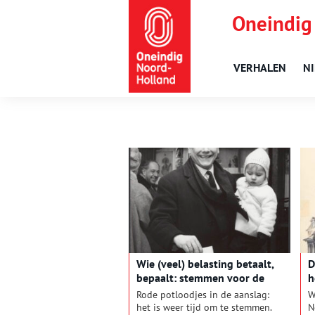
Oneindig
VERHALEN
N
Wie (veel) belasting betaalt,
D
bepaalt: stemmen voor de
h
Provinciale Staten in de 19e
Rode potloodjes in de aanslag:
W
eeuw
het is weer tijd om te stemmen.
N