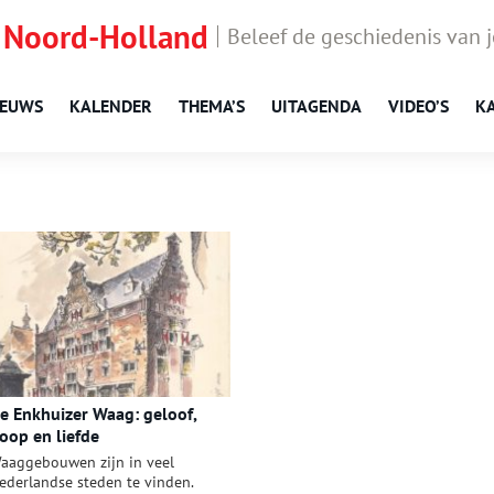
 Noord-Holland
Beleef de geschiedenis van 
IEUWS
KALENDER
THEMA’S
UITAGENDA
VIDEO’S
K
e Enkhuizer Waag: geloof,
oop en liefde
aaggebouwen zijn in veel
ederlandse steden te vinden.